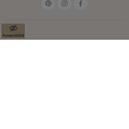
Accessibilité
Mentions légales
Données à caractère personnel
Cookies
Accessibilité : partiellement conforme
Paramètres des cookies
CGV
Plan du site