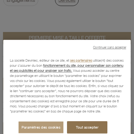
Engagements
Services
PREMIERE MISE A TAILLE OFFERTE
Continuer sans accepter
Première mise à taille gratuite des bagues or
Pour tout achat
d'une bague en or, la première mise à taille est gratuite jusqu'à 3
La société Devinlec, éditeur de ce site, et
ses partenaires
utilise(nt) des cookies
tailles en agrandissement ou en réduction, dans un délai de 6
pour s'assurer du bon
fonctionnement du site, pour personnaliser son contenu
mois après l'achat et selon les modèles.
et ses publicités et pour analyser son trafic.
Vous pouvez accéder au centre
de paramétrage en utilisant le bouton “paramétrer les cookies” pour exprimer
vos choix sur les cookies. Vous pouvez également utiliser le bouton "tout
RHODIAGE OFFERT
accepter" pour autoriser le dépôt de tous les cookies. Enfin, si vous cliquez sur
le lien "continuer sans accepter", nous ne pourrons déposer que des cookies
Pour tout achat d'un bijou en or blanc vous bénéficiez dans votre
strictement nécessaires au bon fonctionnement du site. Votre choix (refus ou
consentement des cookies) est enregistré pour ce site pour une durée de 6
garantie
d'un rhodiage gratuit
pendant la durée de la garantie :
mois. Vous pouvez changer d'avis à tout moment en cliquant sur le bouton
grâce à ce traitement, votre bijou retrouve son éclat et sa brillance
"paramétrer les cookies" en bas de chaque page de notre site.
d'origine.
Paramètres des cookies
Tout accepter
MONTRE : CHANGEMENT DE PILE OFFERT