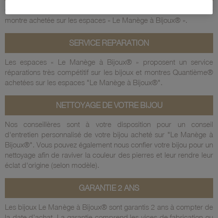
Changement de pile offert,
pendant toute la durée de vie de votre
montre achetée sur les espaces « Le Manège à Bijoux® ».
SERVICE REPARATION
Les espaces « Le Manège à Bijoux® » proposent un
service
réparations
très compétitif sur les bijoux et montres Quantième®
achetées sur les espaces "Le Manège à Bijoux®".
NETTOYAGE DE VOTRE BIJOU
Nos conseillères sont à votre disposition pour un conseil
d'entretien personnalisé de votre bijou
acheté sur "Le Manège à
Bijoux®". Vous pouvez également nous
confier votre bijou pour un
nettoyage
afin de raviver la couleur des pierres et leur rendre leur
éclat d'origine (selon modèle).
GARANTIE 2 ANS
Les bijoux Le Manège à Bijoux® sont garantis 2 ans à compter de
la date d’achat.
La garantie comprend les vices de fabrication ou