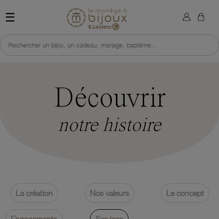
×
Sign in
Retour à l'accueil du site 
☰
You need to be logged in to save products in your wish list.
Rechercher un bijou, un cadeau, mariage, baptême...
Cancel
Sign in
Découvrir
notre histoire
La création
Nos valeurs
Le concept