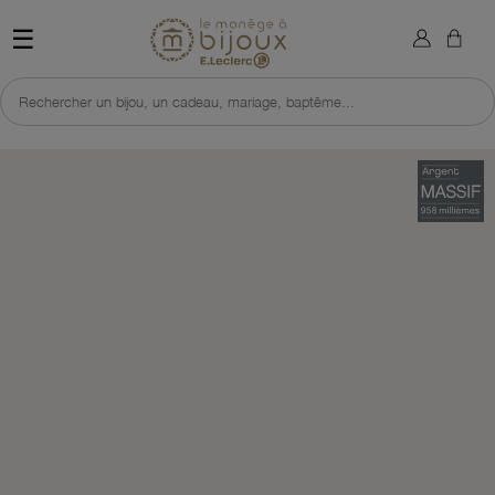
×
Sign in
Retour à l'accueil du site 
☰
You need to be logged in to save products in your wish list.
Rechercher un bijou, un cadeau, mariage, baptême...
Cancel
Sign in