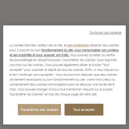
Continuer sans accepter
La société Devinlec, éditeur de ce site, et
ses partenaires
utilise(nt) des cookies
pour s'assurer du bon
fonctionnement du site, pour personnaliser son contenu
et ses publicités et pour analyser son trafic.
Vous pouvez accéder au centre
de paramétrage en utilisant le bouton “paramétrer les cookies” pour exprimer
vos choix sur les cookies. Vous pouvez également utiliser le bouton "tout
accepter" pour autoriser le dépôt de tous les cookies. Enfin, si vous cliquez sur
le lien "continuer sans accepter", nous ne pourrons déposer que des cookies
strictement nécessaires au bon fonctionnement du site. Votre choix (refus ou
consentement des cookies) est enregistré pour ce site pour une durée de 6
mois. Vous pouvez changer d'avis à tout moment en cliquant sur le bouton
"paramétrer les cookies" en bas de chaque page de notre site.
Paramètres des cookies
Tout accepter