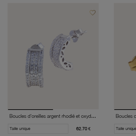
favorite_border
Ajouter à vos favoris
Boucles d'oreilles argent rhodié et oxydes de zirconium
Taille unique
62.70 €
Taille uniqu