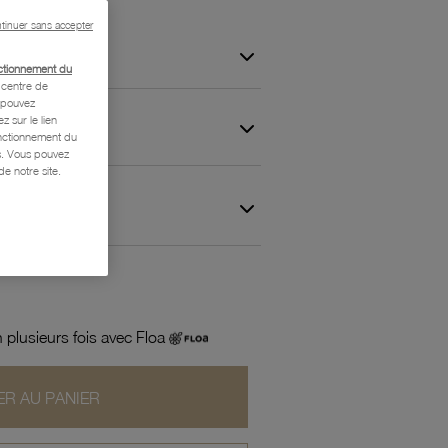
tinuer sans accepter
ctionnement du
centre de
s pouvez
z sur le lien
onctionnement du
is. Vous pouvez
e notre site.
 et Garantie
 plusieurs fois avec Floa
R AU PANIER