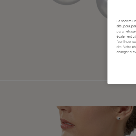
La société De
site, pour pe
paramétrage e
également uti
"continuer s
site. Votre c
changer d'av