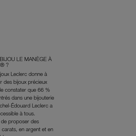
BIJOU LE MANÈGE À
® ?
joux Leclerc donne à
rir des bijoux précieux
s de constater que 66 %
ntrés dans une bijouterie
ichel-Édouard Leclerc a
ccessible à tous.
s de proposer des
8 carats, en argent et en