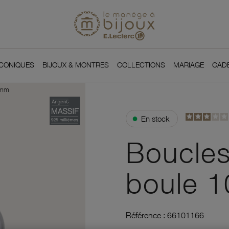
Si
Retour à l'accueil du
You
ICONIQUES
BIJOUX & MONTRES
COLLECTIONS
MARIAGE
CAD
0mm
●
En stock
Boucles
boule 
Référence :
66101166