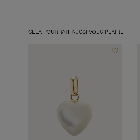
CELA POURRAIT AUSSI VOUS PLAIRE
favorite_border
Ajouter à vos f