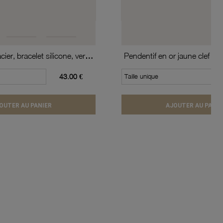
Montre, boîte acier, bracelet silicone, verre minéral, kids
Pendentif en or jaune clef de 
43.00 €
Taille unique
OUTER AU PANIER
AJOUTER AU PANIE