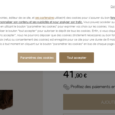
Con
Description
vinlec, éditeur de ce site, et
ses partenaires
utilise(nt) des cookies pour s'assurer du bon
fon
rsonnaliser son contenu et ses publicités et pour analyser son trafic.
Vous pouvez accéder au 
n utilisant le bouton “paramétrer les cookies” pour exprimer vos choix sur les cookies. Vou
liser le bouton "tout accepter" pour autoriser le dépôt de tous les cookies. Enfin, si vous clique
Caractéristiques détaillées
ans accepter", nous ne pourrons déposer que des cookies strictement nécessaires au bon f
hoix (refus ou consentement des cookies) est enregistré pour ce site pour une durée de 6 mo
is à tout moment en cliquant sur le bouton "paramétrer les cookies" en bas de chaque page d
Paiement, Livraison, Retours
Paramètres des cookies
Tout accepter
41
,90 €
Profitez des paiements en
AJOUTE