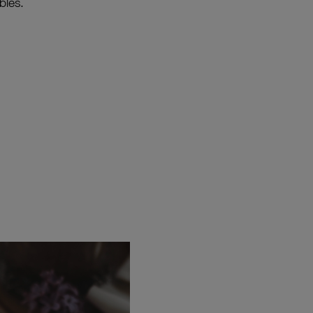
bles.