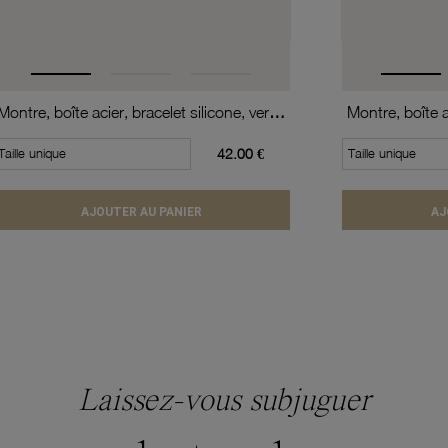
Montre, boîte acier, bracelet silicone, verre minéral, kids
Taille unique
42.00 €
Taille unique
AJOUTER AU PANIER
AJ
Laissez-vous subjuguer