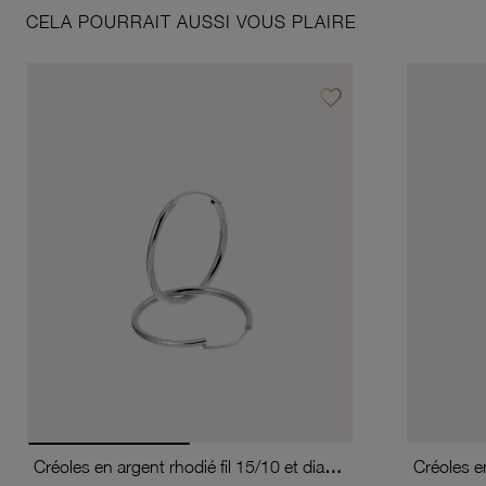
CELA POURRAIT AUSSI VOUS PLAIRE
favorite_border
Ajouter à vos favoris
Créoles en argent rhodié fil 15/10 et diamètre 20 mm