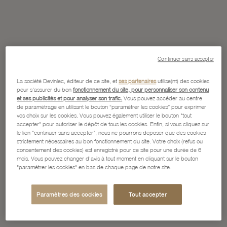
Continuer sans accepter
La société Devinlec, éditeur de ce site, et
ses partenaires
utilise(nt) des cookies
pour s'assurer du bon
fonctionnement du site, pour personnaliser son contenu
et ses publicités et pour analyser son trafic.
Vous pouvez accéder au centre
de paramétrage en utilisant le bouton “paramétrer les cookies” pour exprimer
vos choix sur les cookies. Vous pouvez également utiliser le bouton "tout
accepter" pour autoriser le dépôt de tous les cookies. Enfin, si vous cliquez sur
le lien "continuer sans accepter", nous ne pourrons déposer que des cookies
strictement nécessaires au bon fonctionnement du site. Votre choix (refus ou
consentement des cookies) est enregistré pour ce site pour une durée de 6
mois. Vous pouvez changer d'avis à tout moment en cliquant sur le bouton
"paramétrer les cookies" en bas de chaque page de notre site.
Paramètres des cookies
Tout accepter