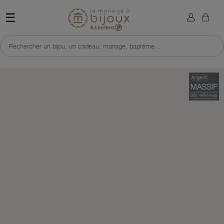
×
Sign in
Retour à l'accueil du site 
☰
You need to be logged in to save products in your wish list.
Rechercher un bijou, un cadeau, mariage, baptême...
Cancel
Sign in