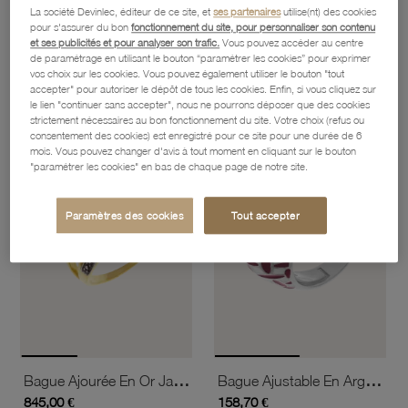
La société Devinlec, éditeur de ce site, et
ses partenaires
utilise(nt) des cookies
pour s'assurer du bon
fonctionnement du site, pour personnaliser son contenu
et ses publicités et pour analyser son trafic.
Vous pouvez accéder au centre
Bague 2 Ors, Diamants
Bague 3 Ors
de paramétrage en utilisant le bouton “paramétrer les cookies” pour exprimer
1 990,70 €
332,40 €
vos choix sur les cookies. Vous pouvez également utiliser le bouton "tout
accepter" pour autoriser le dépôt de tous les cookies. Enfin, si vous cliquez sur
le lien "continuer sans accepter", nous ne pourrons déposer que des cookies
strictement nécessaires au bon fonctionnement du site. Votre choix (refus ou
favorite_border
favorite_border
consentement des cookies) est enregistré pour ce site pour une durée de 6
Ajouter à vos favoris
Ajouter 
mois. Vous pouvez changer d'avis à tout moment en cliquant sur le bouton
"paramétrer les cookies" en bas de chaque page de notre site.
Paramètres des cookies
Tout accepter
Bague Ajourée En Or Jaune Rhodié, Diamants Et Diamants Bruns
Bague Ajustable En Argent Rhodié Et Laque
845,00 €
158,70 €