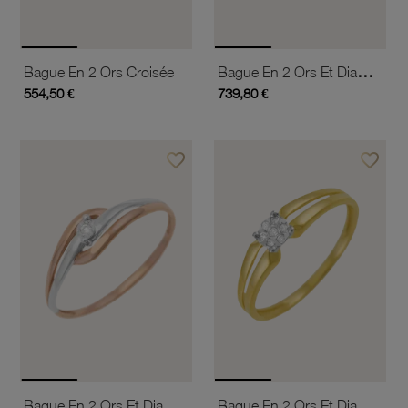
Bague En 2 Ors Et Diamant
Bague En 2 Ors Croisée
554,50 €
739,80 €
favorite_border
favorite_border
Ajouter à vos favoris
Ajouter 
Bague En 2 Ors Et Diamant Pastillé
Bague En 2 Ors Et Diamants