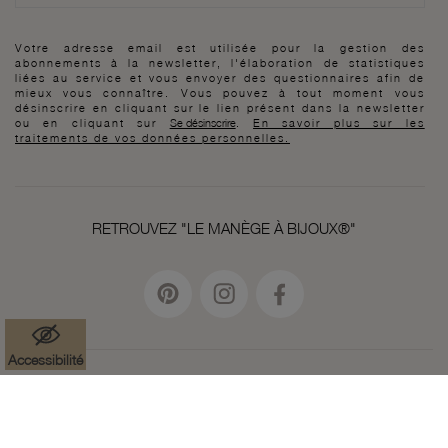
Votre adresse email est utilisée pour la gestion des
abonnements à la newsletter, l'élaboration de statistiques
liées au service et vous envoyer des questionnaires afin de
mieux vous connaître. Vous pouvez à tout moment vous
désinscrire en cliquant sur le lien présent dans la newsletter
ou en cliquant sur
Se désinscrire
.
En savoir plus sur les
traitements de vos données personnelles.
RETROUVEZ "LE MANÈGE À BIJOUX®"
Accessibilité