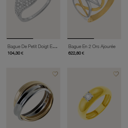
Bague De Petit Doigt En Or Jaune Et Argent Rhodié, Cordiérite Coeur Et Oxydes De Zirconium
Bague En 2 Ors Ajourée
104,30 €
622,80 €
favorite_border
favorite_border
Ajouter à vos favoris
Ajouter 