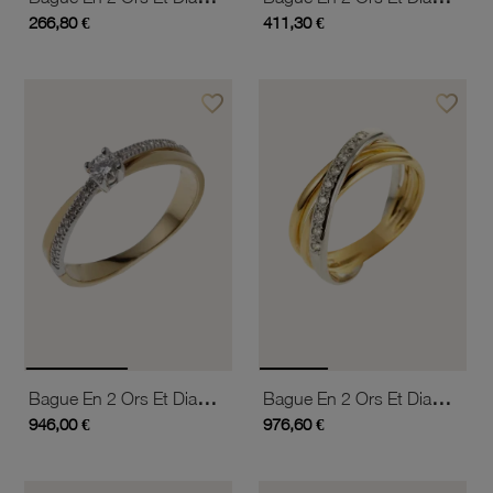
266,80 €
411,30 €
favorite_border
favorite_border
Ajouter à vos favoris
Ajouter 
Bague En 2 Ors Et Diamants
Bague En 2 Ors Et Diamants
946,00 €
976,60 €