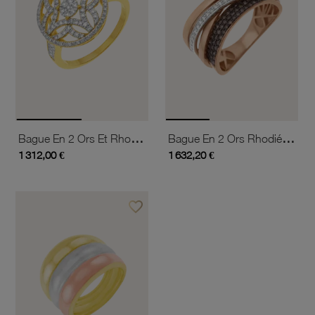
Bague En 2 Ors Et Rhodié, Diamants
Bague En 2 Ors Rhodié, Diamants Bruns Et Blancs
1 312,00 €
1 632,20 €
favorite_border
Ajouter à vos favoris