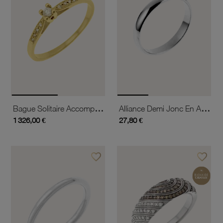
Bague Solitaire Accompagné En Or Jaune Diamants Serti 4 Griffes
Alliance Demi Jonc En Argent Rhodié, Largeur 3mm
1 326,00 €
27,80 €
favorite_border
favorite_border
Ajouter à vos favoris
Ajouter 