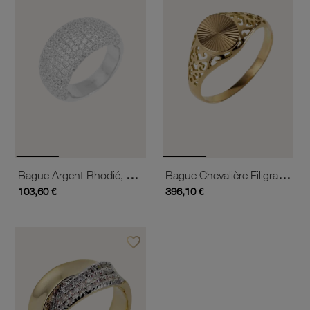
Bague Argent Rhodié, Pavage Oxydes De Zirconium
Bague Chevalière Filigrane En Or Jaune
103,60 €
396,10 €
favorite_border
Ajouter à vos favoris