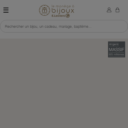
×
Sign in
Retour à l'accueil du site 
☰
You need to be logged in to save products in your wish list.
Rechercher un bijou, un cadeau, mariage, baptême...
Cancel
Sign in