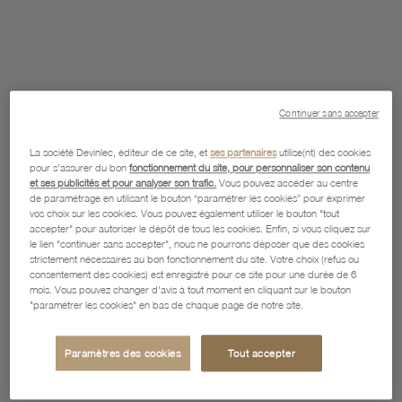
Continuer sans accepter
La société Devinlec, éditeur de ce site, et
ses partenaires
utilise(nt) des cookies
pour s'assurer du bon
fonctionnement du site, pour personnaliser son contenu
et ses publicités et pour analyser son trafic.
Vous pouvez accéder au centre
de paramétrage en utilisant le bouton “paramétrer les cookies” pour exprimer
vos choix sur les cookies. Vous pouvez également utiliser le bouton "tout
accepter" pour autoriser le dépôt de tous les cookies. Enfin, si vous cliquez sur
le lien "continuer sans accepter", nous ne pourrons déposer que des cookies
strictement nécessaires au bon fonctionnement du site. Votre choix (refus ou
consentement des cookies) est enregistré pour ce site pour une durée de 6
mois. Vous pouvez changer d'avis à tout moment en cliquant sur le bouton
"paramétrer les cookies" en bas de chaque page de notre site.
Paramètres des cookies
Tout accepter