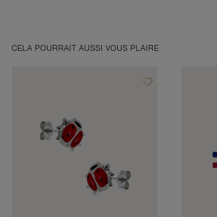
CELA POURRAIT AUSSI VOUS PLAIRE
favorite_border
Ajouter à vos favoris