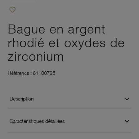
favorite_border
Ajouter à vos favoris
Bague en argent
rhodié et oxydes de
zirconium
Référence :
61100725
Description
Caractéristiques détaillées