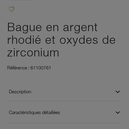
favorite_border
Ajouter à vos favoris
Bague en argent
rhodié et oxydes de
zirconium
Référence :
61100761
Description
Caractéristiques détaillées