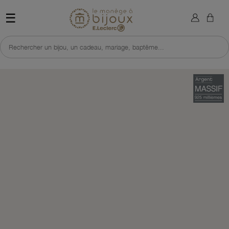
×
Sign in
Retour à l'accueil du site 
☰
You need to be logged in to save products in your wish list.
Rechercher un bijou, un cadeau, mariage, baptême...
Cancel
Sign in