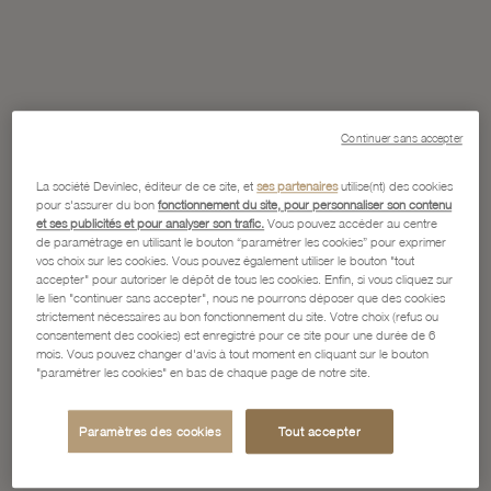
Continuer sans accepter
La société Devinlec, éditeur de ce site, et
ses partenaires
utilise(nt) des cookies
pour s'assurer du bon
fonctionnement du site, pour personnaliser son contenu
et ses publicités et pour analyser son trafic.
Vous pouvez accéder au centre
de paramétrage en utilisant le bouton “paramétrer les cookies” pour exprimer
vos choix sur les cookies. Vous pouvez également utiliser le bouton "tout
accepter" pour autoriser le dépôt de tous les cookies. Enfin, si vous cliquez sur
le lien "continuer sans accepter", nous ne pourrons déposer que des cookies
strictement nécessaires au bon fonctionnement du site. Votre choix (refus ou
consentement des cookies) est enregistré pour ce site pour une durée de 6
mois. Vous pouvez changer d'avis à tout moment en cliquant sur le bouton
"paramétrer les cookies" en bas de chaque page de notre site.
Paramètres des cookies
Tout accepter