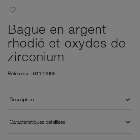
favorite_border
Ajouter à vos favoris
Bague en argent
rhodié et oxydes de
zirconium
Référence :
61100986
Description
Caractéristiques détaillées