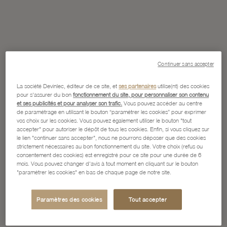
Continuer sans accepter
La société Devinlec, éditeur de ce site, et
ses partenaires
utilise(nt) des cookies
pour s'assurer du bon
fonctionnement du site, pour personnaliser son contenu
et ses publicités et pour analyser son trafic.
Vous pouvez accéder au centre
de paramétrage en utilisant le bouton “paramétrer les cookies” pour exprimer
vos choix sur les cookies. Vous pouvez également utiliser le bouton "tout
accepter" pour autoriser le dépôt de tous les cookies. Enfin, si vous cliquez sur
le lien "continuer sans accepter", nous ne pourrons déposer que des cookies
strictement nécessaires au bon fonctionnement du site. Votre choix (refus ou
consentement des cookies) est enregistré pour ce site pour une durée de 6
mois. Vous pouvez changer d'avis à tout moment en cliquant sur le bouton
"paramétrer les cookies" en bas de chaque page de notre site.
Paramètres des cookies
Tout accepter