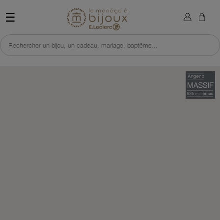
×
Sign in
Retour à l'accueil du site 
☰
You need to be logged in to save products in your wish list.
Rechercher un bijou, un cadeau, mariage, baptême...
Cancel
Sign in