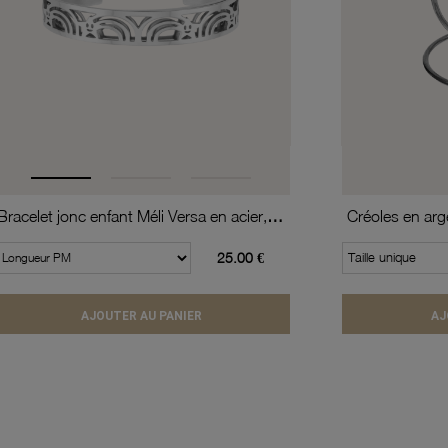
Bracelet jonc enfant Méli Versa en acier, 10mm
25.00 €
Taille unique
AJOUTER AU PANIER
AJ