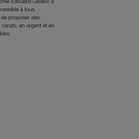
ichel-Édouard Leclerc a
ccessible à tous.
s de proposer des
8 carats, en argent et en
bles.