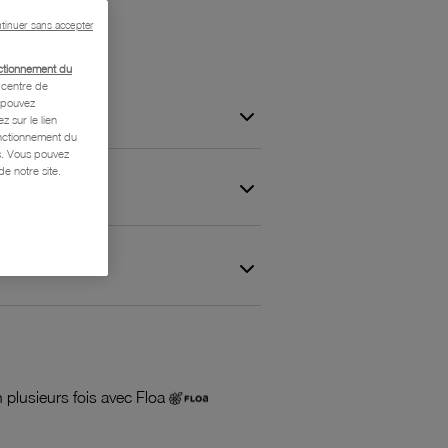
tinuer sans accepter
ctionnement du
centre de
s pouvez
z sur le lien
onctionnement du
is. Vous pouvez
e notre site.
 et Garantie
 plusieurs fois avec Floa