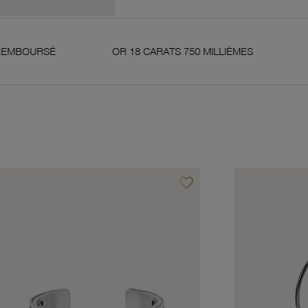
OR 18 CARATS 750 MILLIÈMES
ENGAGEMEN
favorite_border
avoris
Ajouter à vos favoris