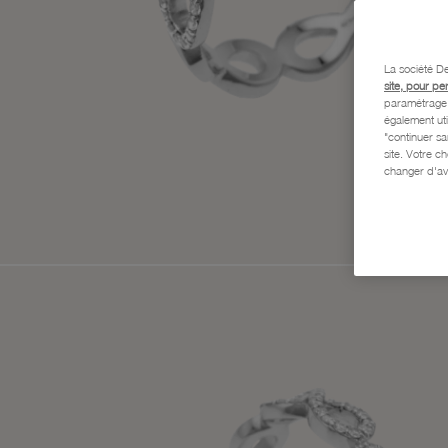
La société De
site, pour pe
paramétrage e
également uti
"continuer s
site. Votre c
changer d'av