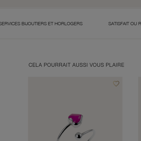
IJOUTIERS ET HORLOGERS
SATISFAIT OU REMBOURSÉ
CELA POURRAIT AUSSI VOUS PLAIRE
favorite_border
Ajouter à vos f