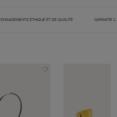
TS ÉTHIQUE ET DE QUALITÉ
GARANTIE 2 ANS
favorite_border
Ajouter à vos favoris