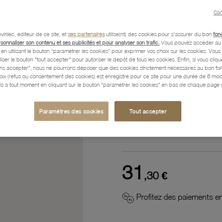
Con
Référence :
61100274
vinlec, éditeur de ce site, et
ses partenaires
utilise(nt) des cookies pour s'assurer du bon
fon
rsonnaliser son contenu et ses publicités et pour analyser son trafic.
Vous pouvez accéder au 
n utilisant le bouton “paramétrer les cookies” pour exprimer vos choix sur les cookies. Vou
Description
liser le bouton "tout accepter" pour autoriser le dépôt de tous les cookies. Enfin, si vous clique
ans accepter", nous ne pourrons déposer que des cookies strictement nécessaires au bon f
hoix (refus ou consentement des cookies) est enregistré pour ce site pour une durée de 6 mo
is à tout moment en cliquant sur le bouton "paramétrer les cookies" en bas de chaque page d
Caractéristiques détaillées
Paramètres des cookies
Tout accepter
Paiement, Livraison, Retours
31
,30 €
Profitez des paiements en