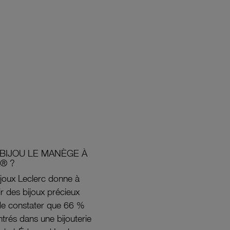
BIJOU LE MANÈGE À
® ?
joux Leclerc donne à
rir des bijoux précieux
s de constater que 66 %
ntrés dans une bijouterie