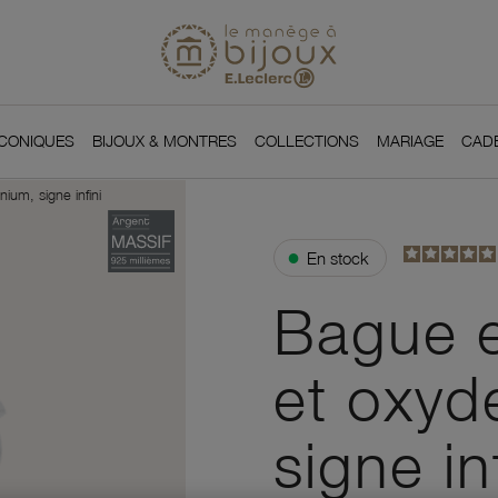
Si
Retour à l'accueil du
You
ICONIQUES
BIJOUX & MONTRES
COLLECTIONS
MARIAGE
CAD
ium, signe infini
●
En stock
Bague e
et oxyd
signe inf