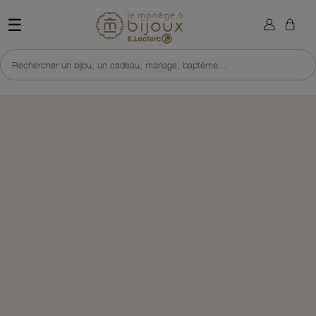
×
Sign in
Retour à l'accueil du site 
☰
You need to be logged in to save products in your wish list.
Rechercher un bijou, un cadeau, mariage, baptême...
Cancel
Sign in