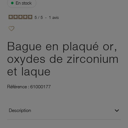
●
En stock
5
/
5
-
1
avis
favorite_border
Ajouter à vos favoris
Bague en plaqué or,
oxydes de zirconium
et laque
Référence :
61000177
Description