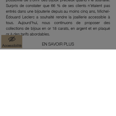
Surpris de constater que 66 % de ses clients n’étaient pas
entrés dans une bijouterie depuis au moins cinq ans, Michel-
Édouard Leclerc a souhaité rendre la joaillerie accessible à
tous. Aujourd'hui, nous continuons de proposer des
collections de bijoux en or 18 carats, en argent et en plaqué
or à des tarifs abordables.
EN SAVOIR PLUS
Accessibilité