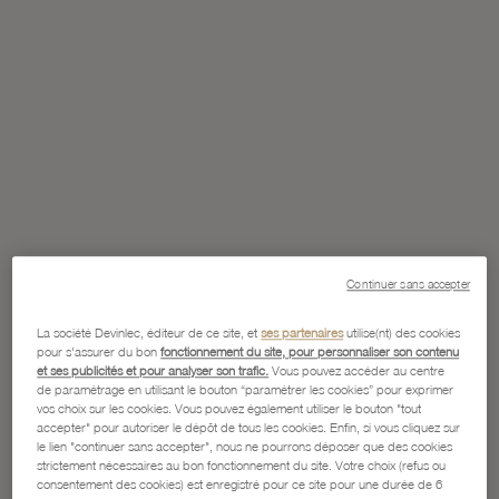
Continuer sans accepter
La société Devinlec, éditeur de ce site, et
ses partenaires
utilise(nt) des cookies
pour s'assurer du bon
fonctionnement du site, pour personnaliser son contenu
et ses publicités et pour analyser son trafic.
Vous pouvez accéder au centre
de paramétrage en utilisant le bouton “paramétrer les cookies” pour exprimer
vos choix sur les cookies. Vous pouvez également utiliser le bouton "tout
accepter" pour autoriser le dépôt de tous les cookies. Enfin, si vous cliquez sur
le lien "continuer sans accepter", nous ne pourrons déposer que des cookies
strictement nécessaires au bon fonctionnement du site. Votre choix (refus ou
consentement des cookies) est enregistré pour ce site pour une durée de 6