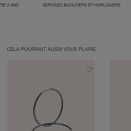
S
SERVICES BIJOUTIERS ET HORLOGERS
S
CELA POURRAIT AUSSI VOUS PLAIRE
favorite_border
Ajouter à vos favoris