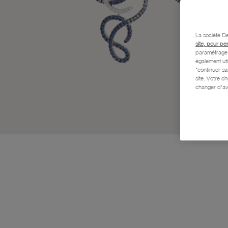
La société De
site, pour pe
paramétrage e
également uti
"continuer s
site. Votre c
changer d'av