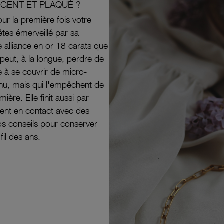
RGENT ET PLAQUÉ ?
ur la première fois votre
êtes émerveillé par sa
e alliance en or 18 carats que
peut, à la longue, perdre de
e à se couvrir de micro-
il nu, mais qui l'empêchent de
mière. Elle finit aussi par
ouvent en contact avec des
nos conseils pour conserver
 fil des ans.