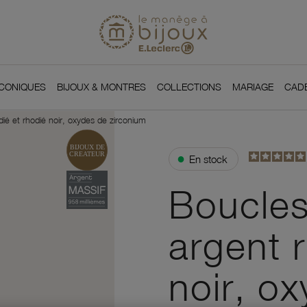
Si
Retour à l'accueil du
You
ICONIQUES
BIJOUX & MONTRES
COLLECTIONS
MARIAGE
CAD
dié et rhodié noir, oxydes de zirconium
●
En stock
Boucles
argent 
noir, o