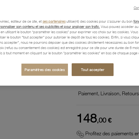
zirconi
Con
vinlec, éditeur de ce site, et
ses partenaires
utilise(nt) des cookies pour s'assurer du bon
fon
Maria Franc
Par le créateur :
rsonnaliser son contenu et ses publicités et pour analyser son trafic.
Vous pouvez accéder au 
n utilisant le bouton “paramétrer les cookies” pour exprimer vos choix sur les cookies. Vou
liser le bouton "tout accepter" pour autoriser le dépôt de tous les cookies. Enfin, si vous clique
ans accepter", nous ne pourrons déposer que des cookies strictement nécessaires au bon f
Référence :
56100245
hoix (refus ou consentement des cookies) est enregistré pour ce site pour une durée de 6 mo
is à tout moment en cliquant sur le bouton "paramétrer les cookies" en bas de chaque page d
Caractéristiques détaillées
Paramètres des cookies
Tout accepter
Paiement, Livraison, Retours
148
,00 €
Profitez des paiements en