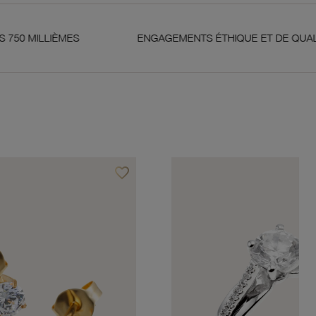
ES
ENGAGEMENTS ÉTHIQUE ET DE QUALITÉ
favorite_border
Ajouter à vos favoris