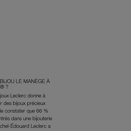
BIJOU LE MANÈGE À
® ?
joux Leclerc donne à
rir des bijoux précieux
s de constater que 66 %
ntrés dans une bijouterie
ichel-Édouard Leclerc a