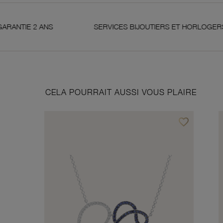
NS
SERVICES BIJOUTIERS ET HORLOGERS
S
CELA POURRAIT AUSSI VOUS PLAIRE
favorite_border
Ajouter à vos f