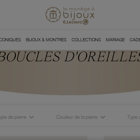
Si
Retour à l'accueil du
You
ICONIQUES
BIJOUX & MONTRES
COLLECTIONS
MARIAGE
CAD
BOUCLES D'OREILLE
ype de pierre
Couleur de la pierre
Type 