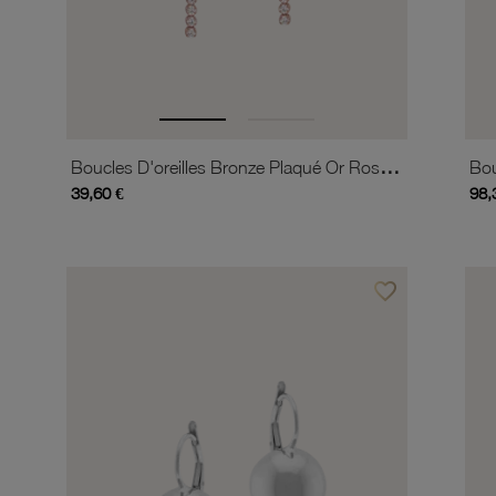
Boucles D'oreilles Bronze Plaqué Or Rose Et Oxydes De Zirconium
39,60 €
98,
favorite_border
Ajouter à vos favor