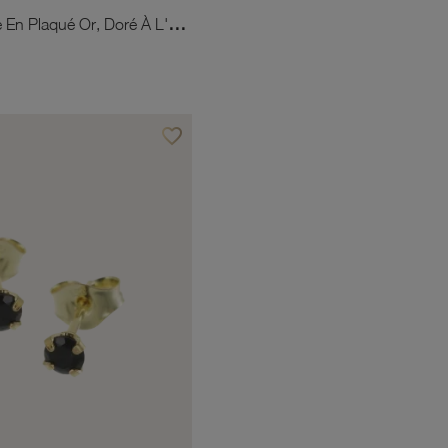
Boucles D'oreille En Plaqué Or, Doré À L'or Fin, Torsadées
favorite_border
Ajouter à vos favoris