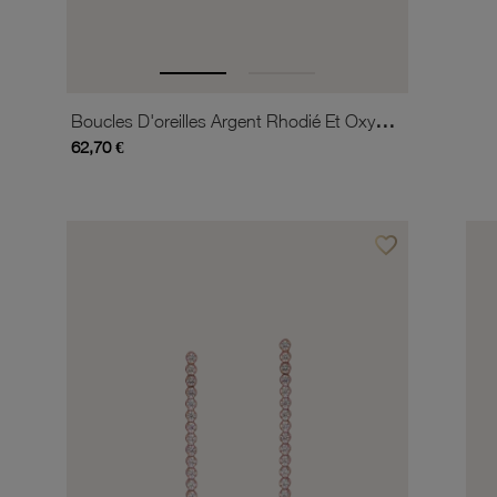
Boucles D'oreilles Argent Rhodié Et Oxydes De Zirconium
62,70 €
favorite_border
Ajouter à vos favor