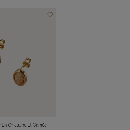
favorite_border
Ajouter à vos favoris
le En Or Jaune Et Camée