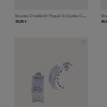
Boucles D'oreille En Plaqué Or,oxydes De Zirconium Et Céramique, Coeur
35,60 €
80,
favorite_border
Ajouter à vos favor