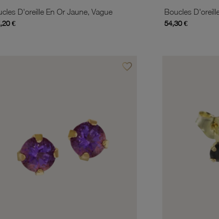
cles D'oreille En Or Jaune, Vague
,20 €
54,30 €
favorite_border
is
Ajouter à vos favoris