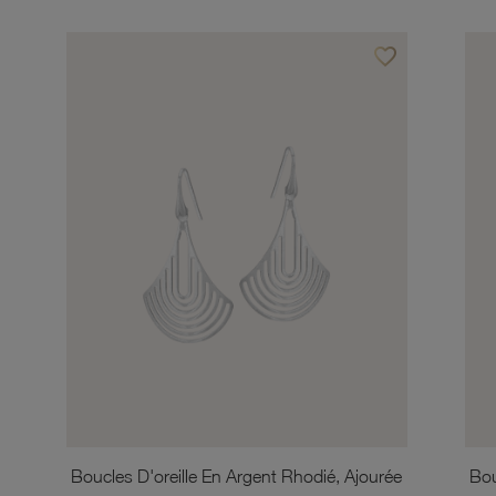
favorite_border
Ajouter à vos favor
Boucles D'oreille En Argent Rhodié, Ajourée