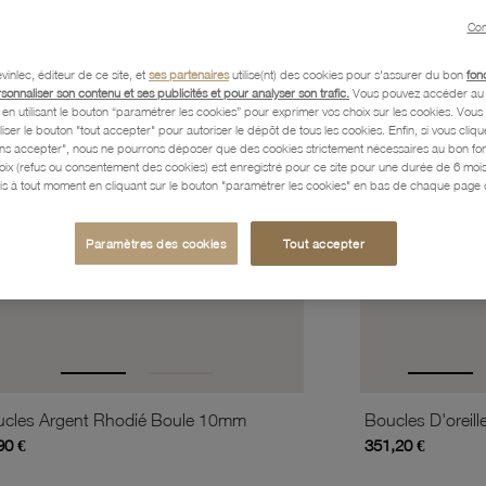
favorite_border
is
Ajouter à vos favoris
Con
vinlec, éditeur de ce site, et
ses partenaires
utilise(nt) des cookies pour s'assurer du bon
fon
rsonnaliser son contenu et ses publicités et pour analyser son trafic.
Vous pouvez accéder au 
n utilisant le bouton “paramétrer les cookies” pour exprimer vos choix sur les cookies. Vou
liser le bouton "tout accepter" pour autoriser le dépôt de tous les cookies. Enfin, si vous clique
ans accepter", nous ne pourrons déposer que des cookies strictement nécessaires au bon f
hoix (refus ou consentement des cookies) est enregistré pour ce site pour une durée de 6 mo
is à tout moment en cliquant sur le bouton "paramétrer les cookies" en bas de chaque page d
Paramètres des cookies
Tout accepter
cles Argent Rhodié Boule 10mm
90 €
351,20 €