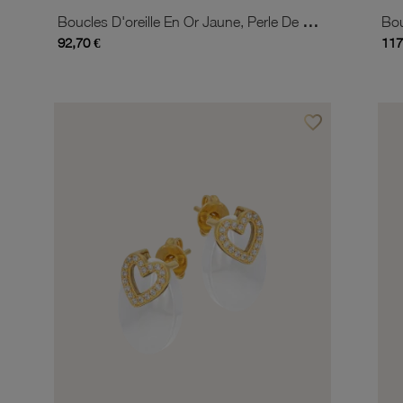
Boucles D'oreille En Or Jaune, Perle De Culture
Bou
92,70 €
117
favorite_border
Ajouter à vos favor