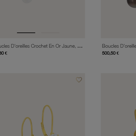
Boucles D'oreilles Crochet En Or Jaune, Perle De Culture
30 €
500,50 €
favorite_border
is
Ajouter à vos favoris