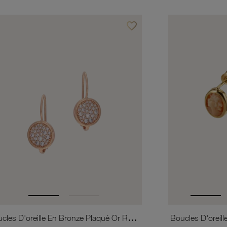
favorite_border
is
Ajouter à vos favoris
Boucles D'oreille En Bronze Plaqué Or Rose Et Oxydes De Zirconium
Boucles D'oreil