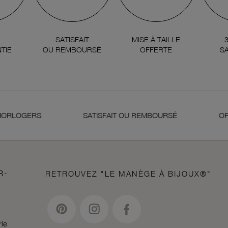
SATISFAIT
MISE À TAILLE
TIE
OU REMBOURSÉ
OFFERTE
SA
LOGERS
SATISFAIT OU REMBOURSÉ
OR 18 
R-
RETROUVEZ "LE MANÈGE À BIJOUX®"
rie