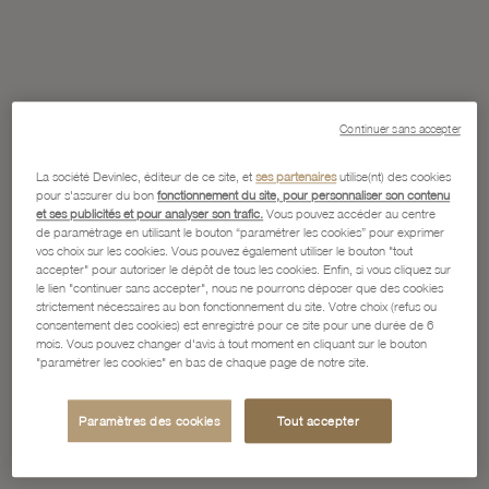
Continuer sans accepter
La société Devinlec, éditeur de ce site, et
ses partenaires
utilise(nt) des cookies
pour s'assurer du bon
fonctionnement du site, pour personnaliser son contenu
et ses publicités et pour analyser son trafic.
Vous pouvez accéder au centre
de paramétrage en utilisant le bouton “paramétrer les cookies” pour exprimer
vos choix sur les cookies. Vous pouvez également utiliser le bouton "tout
accepter" pour autoriser le dépôt de tous les cookies. Enfin, si vous cliquez sur
le lien "continuer sans accepter", nous ne pourrons déposer que des cookies
strictement nécessaires au bon fonctionnement du site. Votre choix (refus ou
consentement des cookies) est enregistré pour ce site pour une durée de 6
mois. Vous pouvez changer d'avis à tout moment en cliquant sur le bouton
"paramétrer les cookies" en bas de chaque page de notre site.
Paramètres des cookies
Tout accepter