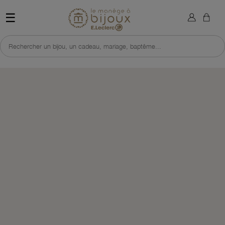
×
Sign in
Retour à l'accueil du site 
☰
You need to be logged in to save products in your wish list.
Rechercher un bijou, un cadeau, mariage, baptême...
Cancel
Sign in