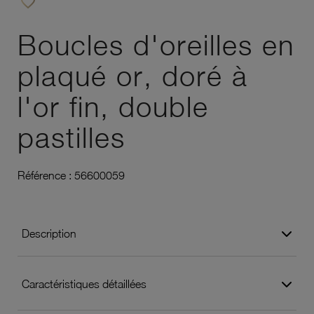
favorite_border
Ajouter à vos favoris
Boucles d'oreilles en
plaqué or, doré à
l'or fin, double
pastilles
Référence :
56600059
Description
Caractéristiques détaillées