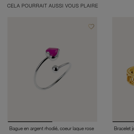
CELA POURRAIT AUSSI VOUS PLAIRE
favorite_border
Ajouter à vos favoris
Bague en argent rhodié, coeur laque rose