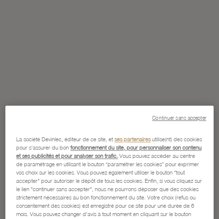
Continuer sans accepter
La société Devinlec, éditeur de ce site, et
ses partenaires
utilise(nt) des cookies
pour s'assurer du bon
fonctionnement du site, pour personnaliser son contenu
et ses publicités et pour analyser son trafic.
Vous pouvez accéder au centre
de paramétrage en utilisant le bouton “paramétrer les cookies” pour exprimer
vos choix sur les cookies. Vous pouvez également utiliser le bouton "tout
accepter" pour autoriser le dépôt de tous les cookies. Enfin, si vous cliquez sur
le lien "continuer sans accepter", nous ne pourrons déposer que des cookies
strictement nécessaires au bon fonctionnement du site. Votre choix (refus ou
consentement des cookies) est enregistré pour ce site pour une durée de 6
mois. Vous pouvez changer d'avis à tout moment en cliquant sur le bouton