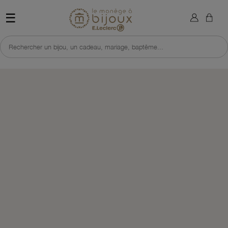
×
Sign in
Retour à l'accueil du site 
☰
You need to be logged in to save products in your wish list.
Rechercher un bijou, un cadeau, mariage, baptême...
Cancel
Sign in