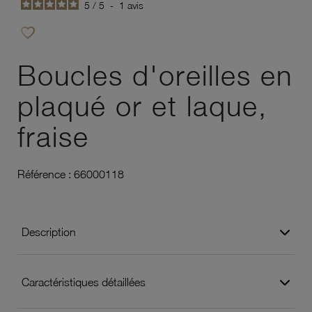
5
/
5
-
1
avis
favorite_border
Ajouter à vos favoris
Boucles d'oreilles en
plaqué or et laque,
fraise
Référence :
66000118
Description
Caractéristiques détaillées