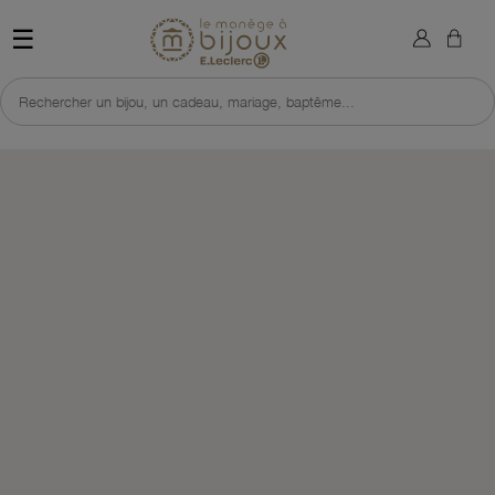
×
Sign in
Retour à l'accueil du site 
☰
You need to be logged in to save products in your wish list.
Rechercher un bijou, un cadeau, mariage, baptême...
Cancel
Sign in