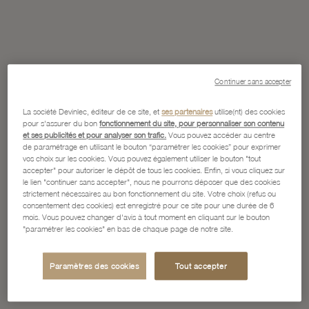
Continuer sans accepter
La société Devinlec, éditeur de ce site, et
ses partenaires
utilise(nt) des cookies
pour s'assurer du bon
fonctionnement du site, pour personnaliser son contenu
et ses publicités et pour analyser son trafic.
Vous pouvez accéder au centre
de paramétrage en utilisant le bouton “paramétrer les cookies” pour exprimer
vos choix sur les cookies. Vous pouvez également utiliser le bouton "tout
accepter" pour autoriser le dépôt de tous les cookies. Enfin, si vous cliquez sur
le lien "continuer sans accepter", nous ne pourrons déposer que des cookies
strictement nécessaires au bon fonctionnement du site. Votre choix (refus ou
consentement des cookies) est enregistré pour ce site pour une durée de 6
mois. Vous pouvez changer d'avis à tout moment en cliquant sur le bouton
"paramétrer les cookies" en bas de chaque page de notre site.
Paramètres des cookies
Tout accepter