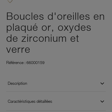
favorite_border
Ajouter à vos favoris
Boucles d'oreilles en
plaqué or, oxydes
de zirconium et
verre
Référence :
66000159
Description
Caractéristiques détaillées