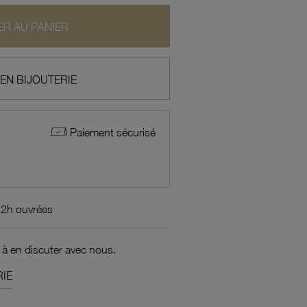
R AU PANIER
 EN BIJOUTERIE
Paiement sécurisé
72h ouvrées
 à en discuter avec nous.
IE