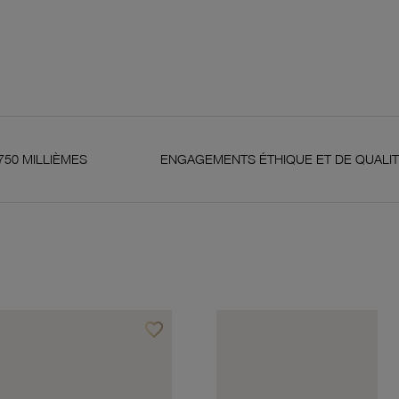
ENGAGEMENTS ÉTHIQUE ET DE QUALITÉ
GARA
favorite_border
Ajouter à vos favoris