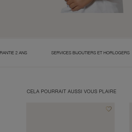
SERVICES BIJOUTIERS ET HORLOGERS
SATISF
CELA POURRAIT AUSSI VOUS PLAIRE
favorite_border
Ajouter à vos f