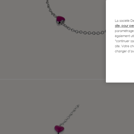
La société De
site, pour pe
paramétrage e
également uti
"continuer s
site. Votre c
changer d'av