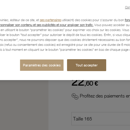
Con
Description
vinlec, éditeur de ce site, et
ses partenaires
utilise(nt) des cookies pour s'assurer du bon
fon
rsonnaliser son contenu et ses publicités et pour analyser son trafic.
Vous pouvez accéder au 
n utilisant le bouton “paramétrer les cookies” pour exprimer vos choix sur les cookies. Vou
Caractéristiques détaillées
liser le bouton "tout accepter" pour autoriser le dépôt de tous les cookies. Enfin, si vous clique
ans accepter", nous ne pourrons déposer que des cookies strictement nécessaires au bon f
hoix (refus ou consentement des cookies) est enregistré pour ce site pour une durée de 6 mo
is à tout moment en cliquant sur le bouton "paramétrer les cookies" en bas de chaque page d
Paiement, Livraison, Retours
Paramètres des cookies
Tout accepter
22
,60 €
Profitez des paiements en