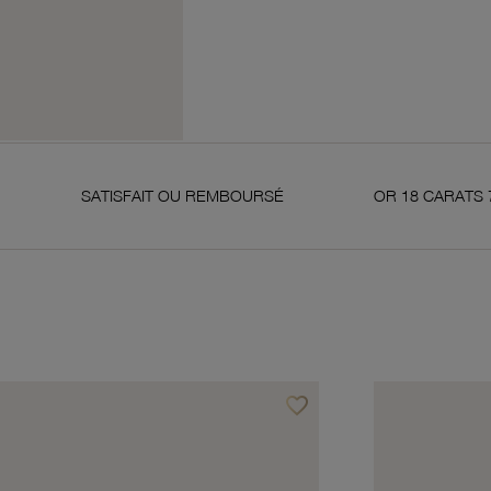
AIT OU REMBOURSÉ
OR 18 CARATS 750 MILLIÈMES
favorite_border
avoris
Ajouter à vos favoris