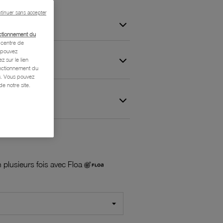
tinuer sans accepter
ctionnement du
centre de
s pouvez
z sur le lien
onctionnement du
is. Vous pouvez
e notre site.
 et Garantie
 plusieurs fois avec Floa