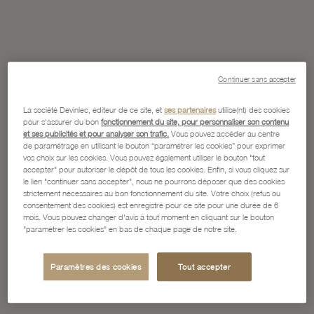
Continuer sans accepter
La société Devinlec, éditeur de ce site, et
ses partenaires
utilise(nt) des cookies
pour s'assurer du bon
fonctionnement du site, pour personnaliser son contenu
et ses publicités et pour analyser son trafic.
Vous pouvez accéder au centre
de paramétrage en utilisant le bouton “paramétrer les cookies” pour exprimer
vos choix sur les cookies. Vous pouvez également utiliser le bouton "tout
accepter" pour autoriser le dépôt de tous les cookies. Enfin, si vous cliquez sur
le lien "continuer sans accepter", nous ne pourrons déposer que des cookies
strictement nécessaires au bon fonctionnement du site. Votre choix (refus ou
consentement des cookies) est enregistré pour ce site pour une durée de 6
mois. Vous pouvez changer d'avis à tout moment en cliquant sur le bouton
"paramétrer les cookies" en bas de chaque page de notre site.
Paramètres des cookies
Tout accepter