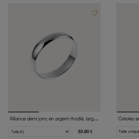
favorite_border
Ajouter à vos favoris
Alliance demi jonc en argent rhodié, largeur 4mm
33.90 €
Taille uniqu