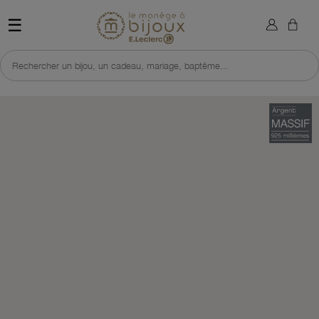
×
Sign in
Retour à l'accueil du site 
☰
You need to be logged in to save products in your wish list.
Rechercher un bijou, un cadeau, mariage, baptême...
Cancel
Sign in