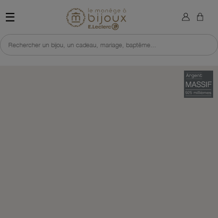
×
Sign in
Retour à l'accueil du site 
☰
You need to be logged in to save products in your wish list.
Rechercher un bijou, un cadeau, mariage, baptême...
Cancel
Sign in