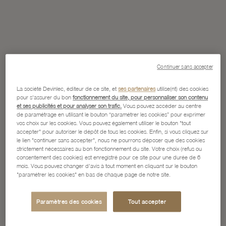
Continuer sans accepter
La société Devinlec, éditeur de ce site, et
ses partenaires
utilise(nt) des cookies
pour s'assurer du bon
fonctionnement du site, pour personnaliser son contenu
et ses publicités et pour analyser son trafic.
Vous pouvez accéder au centre
de paramétrage en utilisant le bouton “paramétrer les cookies” pour exprimer
vos choix sur les cookies. Vous pouvez également utiliser le bouton "tout
accepter" pour autoriser le dépôt de tous les cookies. Enfin, si vous cliquez sur
le lien "continuer sans accepter", nous ne pourrons déposer que des cookies
strictement nécessaires au bon fonctionnement du site. Votre choix (refus ou
consentement des cookies) est enregistré pour ce site pour une durée de 6
mois. Vous pouvez changer d'avis à tout moment en cliquant sur le bouton
"paramétrer les cookies" en bas de chaque page de notre site.
Paramètres des cookies
Tout accepter