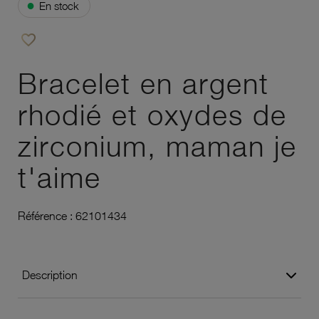
●
En stock
favorite_border
Ajouter à vos favoris
Bracelet en argent
rhodié et oxydes de
zirconium, maman je
t'aime
Référence :
62101434
Description