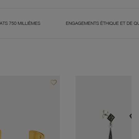
LIÈMES
ENGAGEMENTS ÉTHIQUE ET DE QUALITÉ
favorite_border
Ajouter à vos favoris