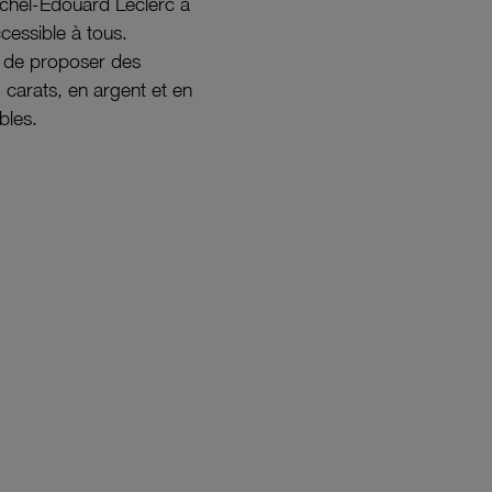
ichel-Édouard Leclerc a
ccessible à tous.
s de proposer des
8 carats, en argent et en
bles.