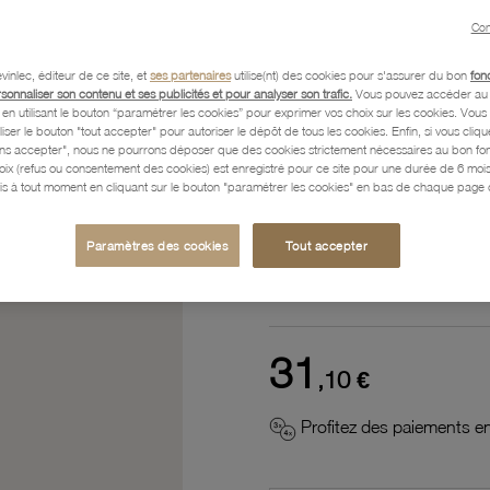
Référence :
62101137
Con
vinlec, éditeur de ce site, et
ses partenaires
utilise(nt) des cookies pour s'assurer du bon
fon
rsonnaliser son contenu et ses publicités et pour analyser son trafic.
Vous pouvez accéder au 
n utilisant le bouton “paramétrer les cookies” pour exprimer vos choix sur les cookies. Vou
Description
liser le bouton "tout accepter" pour autoriser le dépôt de tous les cookies. Enfin, si vous clique
ans accepter", nous ne pourrons déposer que des cookies strictement nécessaires au bon f
hoix (refus ou consentement des cookies) est enregistré pour ce site pour une durée de 6 mo
is à tout moment en cliquant sur le bouton "paramétrer les cookies" en bas de chaque page d
Caractéristiques détaillées
Paramètres des cookies
Tout accepter
Paiement, Livraison, Retours
31
,10 €
Profitez des paiements en