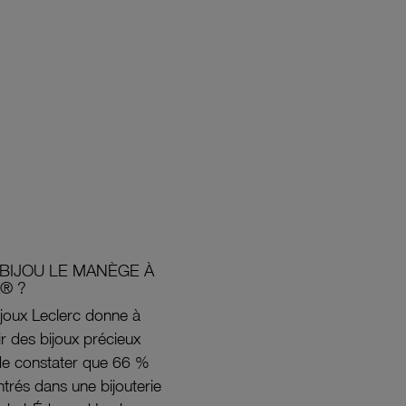
BIJOU LE MANÈGE À
® ?
joux Leclerc donne à
rir des bijoux précieux
s de constater que 66 %
ntrés dans une bijouterie