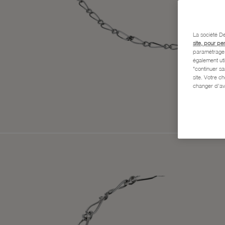
La société De
site, pour pe
paramétrage e
également uti
"continuer s
site. Votre c
changer d'av