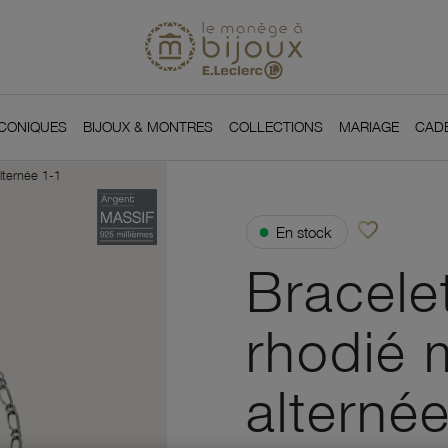
Si
Retour à l'accueil du
You
ICONIQUES
BIJOUX & MONTRES
COLLECTIONS
MARIAGE
CAD
lternée 1-1
favorite_border
●
En stock
Ajouter à vos f
Bracele
rhodié m
alterné