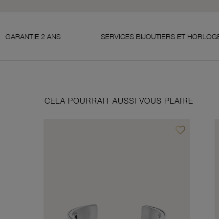
2 ANS
SERVICES BIJOUTIERS ET HORLOGERS
CELA POURRAIT AUSSI VOUS PLAIRE
favorite_border
Ajouter à vos f