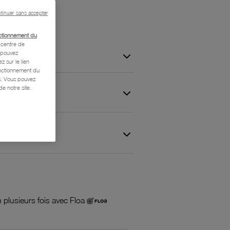
tinuer sans accepter
ctionnement du
centre de
s pouvez
z sur le lien
onctionnement du
is. Vous pouvez
e notre site.
 et Garantie
 plusieurs fois avec Floa