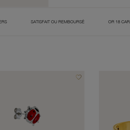
SATISFAIT OU REMBOURSÉ
OR 18 CARATS 750 MIL
favorite_border
avoris
Ajouter à vos favoris