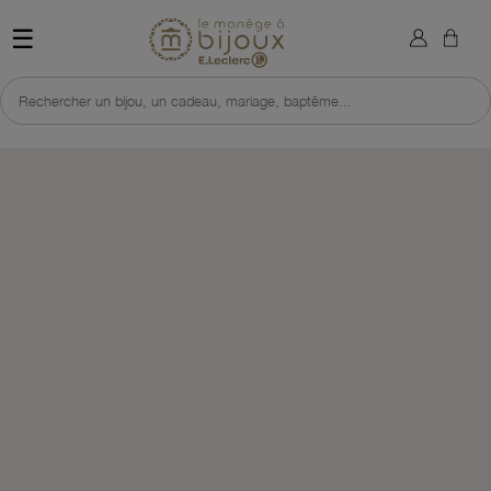
×
Sign in
Retour à l'accueil du site 
☰
You need to be logged in to save products in your wish list.
Rechercher un bijou, un cadeau, mariage, baptême...
Cancel
Sign in