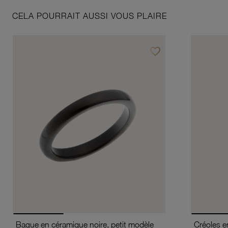
CELA POURRAIT AUSSI VOUS PLAIRE
favorite_border
Ajouter à vos favoris
Bague en céramique noire, petit modèle