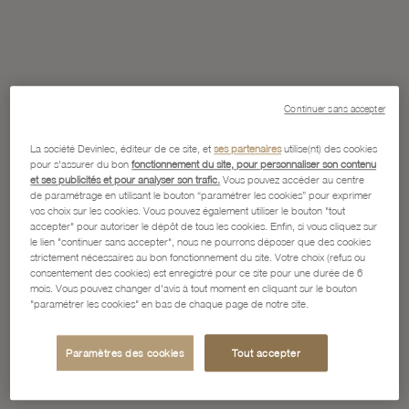
Continuer sans accepter
La société Devinlec, éditeur de ce site, et
ses partenaires
utilise(nt) des cookies
pour s'assurer du bon
fonctionnement du site, pour personnaliser son contenu
et ses publicités et pour analyser son trafic.
Vous pouvez accéder au centre
de paramétrage en utilisant le bouton “paramétrer les cookies” pour exprimer
vos choix sur les cookies. Vous pouvez également utiliser le bouton "tout
accepter" pour autoriser le dépôt de tous les cookies. Enfin, si vous cliquez sur
le lien "continuer sans accepter", nous ne pourrons déposer que des cookies
strictement nécessaires au bon fonctionnement du site. Votre choix (refus ou
consentement des cookies) est enregistré pour ce site pour une durée de 6
mois. Vous pouvez changer d'avis à tout moment en cliquant sur le bouton
"paramétrer les cookies" en bas de chaque page de notre site.
Paramètres des cookies
Tout accepter