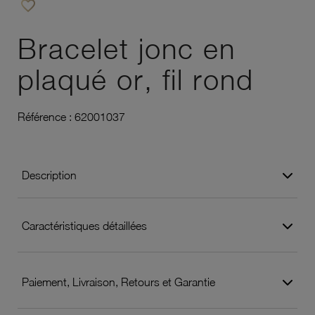
favorite_border
Ajouter à vos favoris
Bracelet jonc en
plaqué or, fil rond
Référence :
62001037
Description
Caractéristiques détaillées
Paiement, Livraison, Retours et Garantie