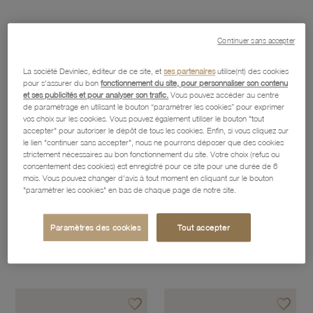
Continuer sans accepter
favorite_border
favorite_border
Ajouter à vos favoris
Ajouter 
La société Devinlec, éditeur de ce site, et
ses partenaires
utilise(nt) des cookies
pour s'assurer du bon
fonctionnement du site, pour personnaliser son contenu
et ses publicités et pour analyser son trafic.
Vous pouvez accéder au centre
de paramétrage en utilisant le bouton “paramétrer les cookies” pour exprimer
vos choix sur les cookies. Vous pouvez également utiliser le bouton "tout
accepter" pour autoriser le dépôt de tous les cookies. Enfin, si vous cliquez sur
le lien "continuer sans accepter", nous ne pourrons déposer que des cookies
strictement nécessaires au bon fonctionnement du site. Votre choix (refus ou
consentement des cookies) est enregistré pour ce site pour une durée de 6
mois. Vous pouvez changer d'avis à tout moment en cliquant sur le bouton
"paramétrer les cookies" en bas de chaque page de notre site.
Paramètres des cookies
Tout accepter
Boucles D'oreilles En Argent Rhodié Et Oxydes De Zirconium
Boucles D'oreilles En Or Jaune Et Oxydes De Zirconium
117,20 €
325,50 €
favorite_border
favorite_border
Ajouter à vos favoris
Ajouter 