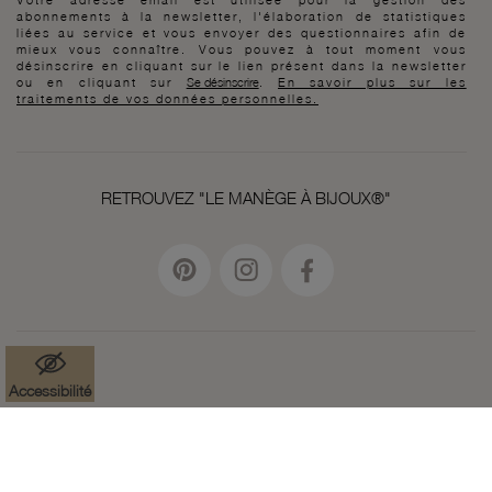
abonnements à la newsletter, l'élaboration de statistiques
liées au service et vous envoyer des questionnaires afin de
mieux vous connaître. Vous pouvez à tout moment vous
désinscrire en cliquant sur le lien présent dans la newsletter
ou en cliquant sur
Se désinscrire
.
En savoir plus sur les
traitements de vos données personnelles.
RETROUVEZ "LE MANÈGE À BIJOUX®"
Accessibilité