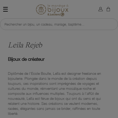
×
Sign in
Retour à l'accueil du site 
☰
You need to be logged in to save products in your wish list.
Rechercher un bijou, un cadeau, mariage, baptême...
Leïla Rejeb
Cancel
Sign in
Bijoux de créateur
Diplômée de l'Ecole Boulle, Leïla est designer freelance en
bijouterie. Plongée dans le monde de la création depuis
toujours, ses inspirations sont imprégnées de voyages et
cultures du monde, réinventant une mosaïque roche et
composite aux influences multiples. Toujours à l'affût de
nouveauté, Leïla est férue de bijoux qui ont du sens et qui
relatent une histoire. Ses créations se veulent modernes,
racées, élégantes sans jamais se brider, raffinées en toute
liberté.