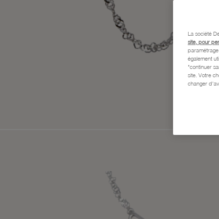
La société De
site, pour pe
paramétrage e
également uti
"continuer s
site. Votre c
changer d'av