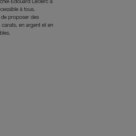
ichel-Édouard Leclerc a
ccessible à tous.
s de proposer des
8 carats, en argent et en
bles.