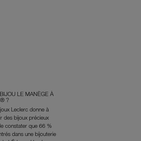
BIJOU LE MANÈGE À
® ?
joux Leclerc donne à
rir des bijoux précieux
s de constater que 66 %
ntrés dans une bijouterie