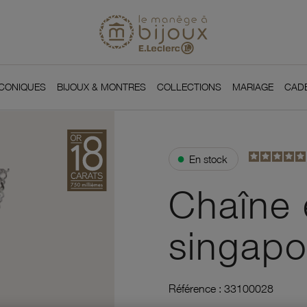
Si
Retour à l'accueil du
You
ICONIQUES
BIJOUX & MONTRES
COLLECTIONS
MARIAGE
CAD
●
En stock
Chaîne e
singapo
Référence :
33100028