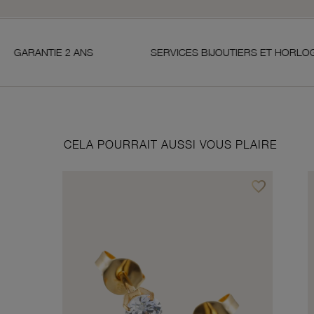
 2 ANS
SERVICES BIJOUTIERS ET HORLOGERS
CELA POURRAIT AUSSI VOUS PLAIRE
favorite_border
Ajouter à vos f