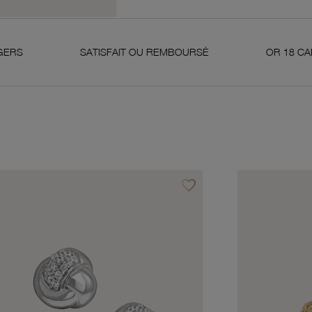
SATISFAIT OU REMBOURSÉ
OR 18 CARATS 750 MI
favorite_border
avoris
Ajouter à vos favoris