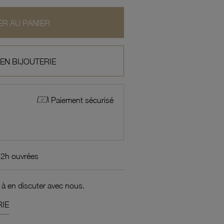
R AU PANIER
 EN BIJOUTERIE
Paiement sécurisé
72h ouvrées
 à en discuter avec nous.
IE