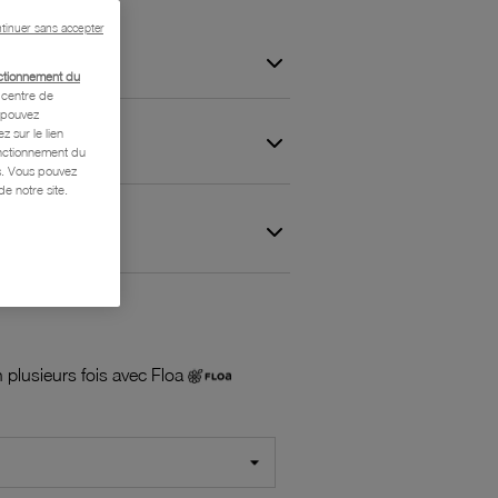
tinuer sans accepter
ctionnement du
centre de
s pouvez
z sur le lien
onctionnement du
is. Vous pouvez
e notre site.
 et Garantie
 plusieurs fois avec Floa