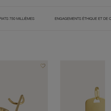
LLIÈMES
ENGAGEMENTS ÉTHIQUE ET DE QUALITÉ
favorite_border
Ajouter à vos favoris