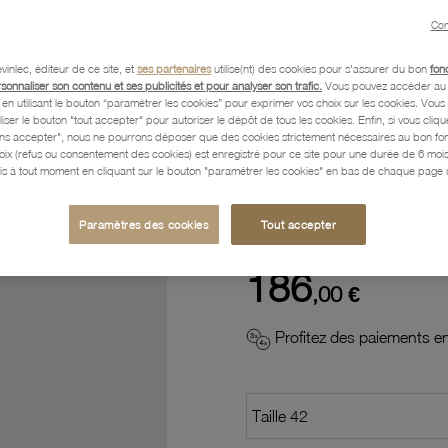
Con
Description
vinlec, éditeur de ce site, et
ses partenaires
utilise(nt) des cookies pour s'assurer du bon
fon
rsonnaliser son contenu et ses publicités et pour analyser son trafic.
Vous pouvez accéder au 
n utilisant le bouton “paramétrer les cookies” pour exprimer vos choix sur les cookies. Vou
liser le bouton "tout accepter" pour autoriser le dépôt de tous les cookies. Enfin, si vous clique
Caractéristiques détaillées
ans accepter", nous ne pourrons déposer que des cookies strictement nécessaires au bon f
hoix (refus ou consentement des cookies) est enregistré pour ce site pour une durée de 6 mo
is à tout moment en cliquant sur le bouton "paramétrer les cookies" en bas de chaque page d
Paiement, Livraison, Retours
Paramètres des cookies
Tout accepter
186
,00 €
Profitez des paiements en