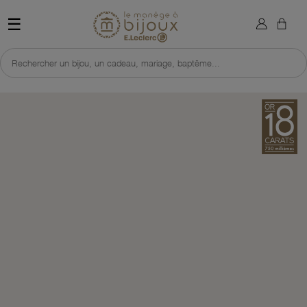
×
Sign in
Retour à l'accueil du site 
☰
You need to be logged in to save products in your wish list.
Rechercher un bijou, un cadeau, mariage, baptême...
Cancel
Sign in