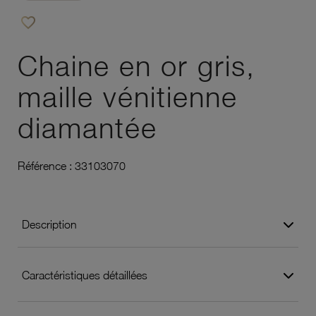
favorite_border
Ajouter à vos favoris
Chaine en or gris,
maille vénitienne
diamantée
Référence :
33103070
Description
Caractéristiques détaillées