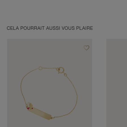
CELA POURRAIT AUSSI VOUS PLAIRE
favorite_border
Ajouter à vos favoris