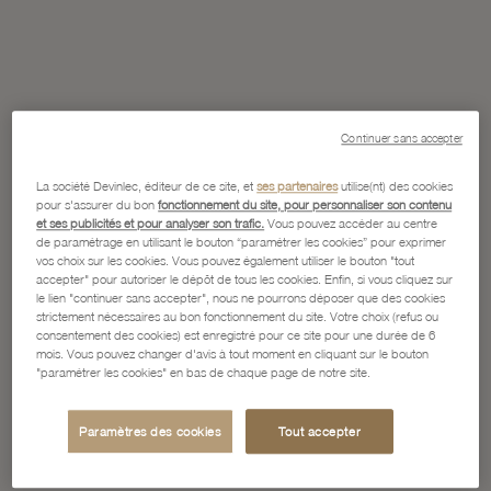
Continuer sans accepter
La société Devinlec, éditeur de ce site, et
ses partenaires
utilise(nt) des cookies
pour s'assurer du bon
fonctionnement du site, pour personnaliser son contenu
et ses publicités et pour analyser son trafic.
Vous pouvez accéder au centre
de paramétrage en utilisant le bouton “paramétrer les cookies” pour exprimer
vos choix sur les cookies. Vous pouvez également utiliser le bouton "tout
accepter" pour autoriser le dépôt de tous les cookies. Enfin, si vous cliquez sur
le lien "continuer sans accepter", nous ne pourrons déposer que des cookies
strictement nécessaires au bon fonctionnement du site. Votre choix (refus ou
consentement des cookies) est enregistré pour ce site pour une durée de 6
mois. Vous pouvez changer d'avis à tout moment en cliquant sur le bouton
"paramétrer les cookies" en bas de chaque page de notre site.
Paramètres des cookies
Tout accepter