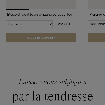
Bracelet identité en or jaune et laque, fée
Piercing 
251.80 €
Taille uniqu
AJOUTER AU PANIER
Laissez-vous subjuguer
par la tendresse