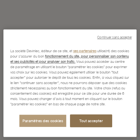
Continuer sans accepter
La société Devinlec, éditeur de ce site, et
ses partenaires
utilise(nt) des cookies
pour s'assurer du bon
fonctionnement du site, pour personnaliser son contenu
et ses publicités et pour analyser son trafic.
Vous pouvez accéder au centre
de paramétrage en utilisant le bouton “paramétrer les cookies” pour exprimer
vos choix sur les cookies. Vous pouvez également utiliser le bouton "tout
accepter" pour autoriser le dépôt de tous les cookies. Enfin, si vous cliquez sur
le lien "continuer sans accepter", nous ne pourrons déposer que des cookies
strictement nécessaires au bon fonctionnement du site. Votre choix (refus ou
consentement des cookies) est enregistré pour ce site pour une durée de 6
mois. Vous pouvez changer d'avis à tout moment en cliquant sur le bouton
"paramétrer les cookies" en bas de chaque page de notre site.
Paramètres des cookies
Tout accepter