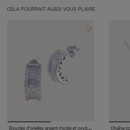
CELA POURRAIT AUSSI VOUS PLAIRE
favorite_border
Ajouter à vos favoris
Boucles d'oreilles argent rhodié et oxydes de zirconium