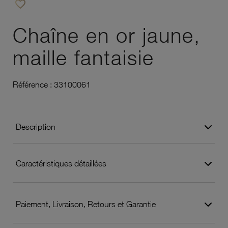
favorite_border
Ajouter à vos favoris
Chaîne en or jaune,
maille fantaisie
Référence :
33100061
Description
Caractéristiques détaillées
Paiement, Livraison, Retours et Garantie