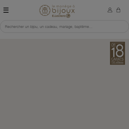
×
Sign in
Retour à l'accueil du site 
☰
You need to be logged in to save products in your wish list.
Rechercher un bijou, un cadeau, mariage, baptême...
Cancel
Sign in