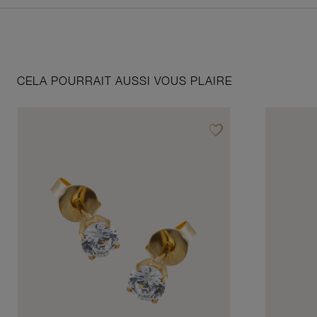
CELA POURRAIT AUSSI VOUS PLAIRE
favorite_border
Ajouter à vos favoris