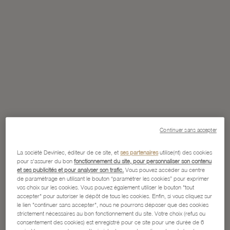
Continuer sans accepter
La société Devinlec, éditeur de ce site, et
ses partenaires
utilise(nt) des cookies
pour s'assurer du bon
fonctionnement du site, pour personnaliser son contenu
et ses publicités et pour analyser son trafic.
Vous pouvez accéder au centre
de paramétrage en utilisant le bouton “paramétrer les cookies” pour exprimer
vos choix sur les cookies. Vous pouvez également utiliser le bouton "tout
accepter" pour autoriser le dépôt de tous les cookies. Enfin, si vous cliquez sur
le lien "continuer sans accepter", nous ne pourrons déposer que des cookies
strictement nécessaires au bon fonctionnement du site. Votre choix (refus ou
consentement des cookies) est enregistré pour ce site pour une durée de 6