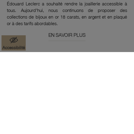
Édouard Leclerc a souhaité rendre la joaillerie accessible à
tous. Aujourd'hui, nous continuons de proposer des
collections de bijoux en or 18 carats, en argent et en plaqué
or à des tarifs abordables.
EN SAVOIR PLUS
Accessibilité