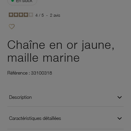
En stock
4
/
5
-
2
avis
favorite_border
Ajouter à vos favoris
Chaîne en or jaune,
maille marine
Référence :
33100318
Description
Caractéristiques détaillées