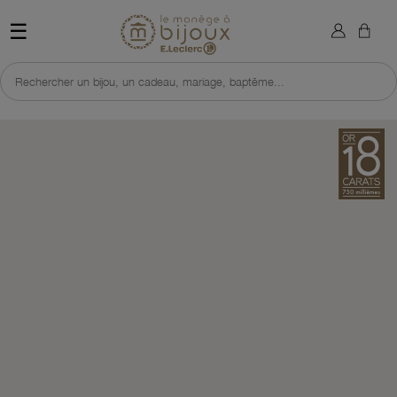
×
Sign in
Retour à l'accueil du site 
☰
You need to be logged in to save products in your wish list.
Rechercher un bijou, un cadeau, mariage, baptême...
Cancel
Sign in