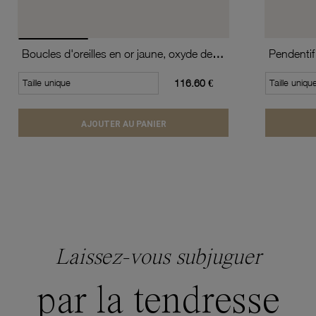
Boucles d'oreilles en or jaune, oxyde de zirconium (moyen modèle).
Pendentif
Taille unique
116.60 €
Taille uniqu
AJOUTER AU PANIER
Laissez-vous subjuguer
par la tendresse