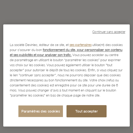
Continuer sans accepter
La société Devinlec, éditeur de ce site, et
ses partenaires
utilise(nt) des cookies
pour s'assurer du bon
fonctionnement du site, pour personnaliser son contenu
et ses publicités et pour analyser son trafic.
Vous pouvez accéder au centre
de paramétrage en utilisant le bouton “paramétrer les cookies” pour exprimer
vos choix sur les cookies. Vous pouvez également utiliser le bouton "tout
accepter" pour autoriser le dépôt de tous les cookies. Enfin, si vous cliquez sur
le lien "continuer sans accepter", nous ne pourrons déposer que des cookies
strictement nécessaires au bon fonctionnement du site. Votre choix (refus ou
consentement des cookies) est enregistré pour ce site pour une durée de 6
mois. Vous pouvez changer d'avis à tout moment en cliquant sur le bouton
"paramétrer les cookies" en bas de chaque page de notre site.
Paramètres des cookies
Tout accepter