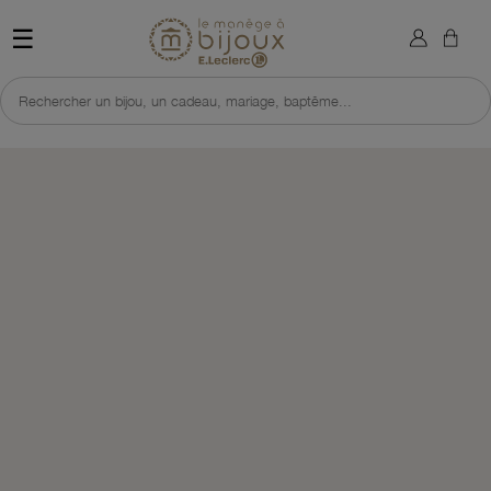
×
Sign in
Retour à l'accueil du site 
☰
You need to be logged in to save products in your wish list.
Rechercher un bijou, un cadeau, mariage, baptême...
Cancel
Sign in