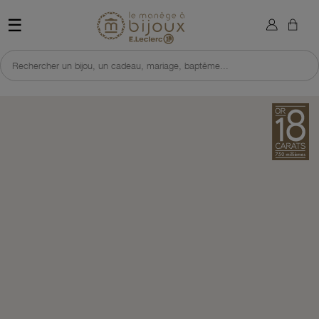
×
Sign in
Retour à l'accueil du site 
☰
You need to be logged in to save products in your wish list.
Rechercher un bijou, un cadeau, mariage, baptême...
Cancel
Sign in