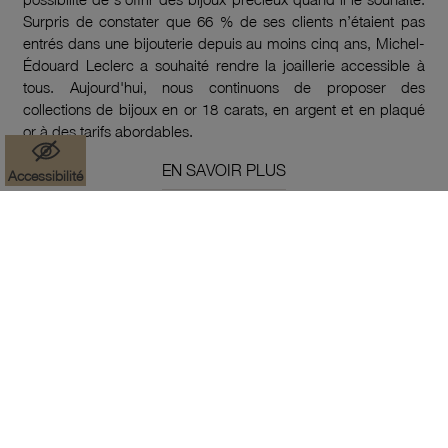
Surpris de constater que 66 % de ses clients n’étaient pas
entrés dans une bijouterie depuis au moins cinq ans, Michel-
Édouard Leclerc a souhaité rendre la joaillerie accessible à
tous. Aujourd'hui, nous continuons de proposer des
collections de bijoux en or 18 carats, en argent et en plaqué
or à des tarifs abordables.
EN SAVOIR PLUS
Accessibilité