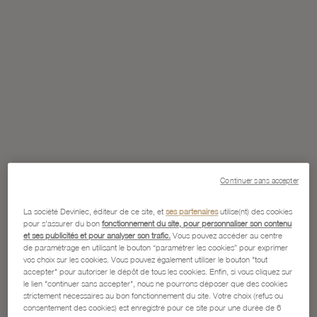
Continuer sans accepter
La société Devinlec, éditeur de ce site, et
ses partenaires
utilise(nt) des cookies
pour s'assurer du bon
fonctionnement du site, pour personnaliser son contenu
et ses publicités et pour analyser son trafic.
Vous pouvez accéder au centre
de paramétrage en utilisant le bouton “paramétrer les cookies” pour exprimer
vos choix sur les cookies. Vous pouvez également utiliser le bouton "tout
accepter" pour autoriser le dépôt de tous les cookies. Enfin, si vous cliquez sur
le lien "continuer sans accepter", nous ne pourrons déposer que des cookies
strictement nécessaires au bon fonctionnement du site. Votre choix (refus ou
consentement des cookies) est enregistré pour ce site pour une durée de 6