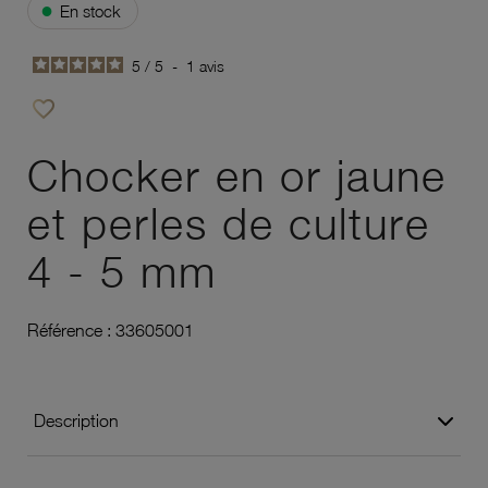
●
En stock
5
/
5
-
1
avis
favorite_border
Ajouter à vos favoris
Chocker en or jaune
et perles de culture
4 - 5 mm
Référence :
33605001
Description