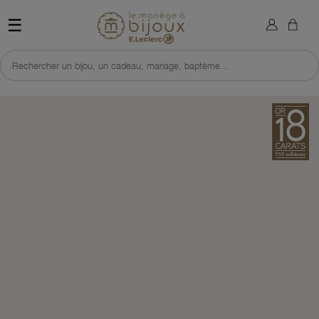
×
Sign in
Retour à l'accueil du site 
☰
You need to be logged in to save products in your wish list.
Rechercher un bijou, un cadeau, mariage, baptême...
Cancel
Sign in