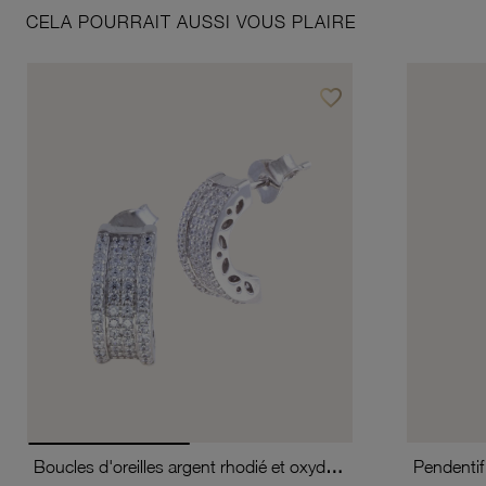
CELA POURRAIT AUSSI VOUS PLAIRE
favorite_border
Ajouter à vos favoris
Boucles d'oreilles argent rhodié et oxydes de zirconium
Pendentif