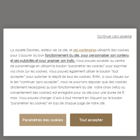
Continuer sans accepter
La société Devinlec, éditeur de ce site, et
ses partenaires
utilise(nt) des cookies
pour s'assurer du bon
fonctionnement du site, pour personnaliser son contenu
et ses publicités et pour analyser son trafic.
Vous pouvez accéder au centre
de paramétrage en utilisant le bouton “paramétrer les cookies” pour exprimer
vos choix sur les cookies. Vous pouvez également utiliser le bouton "tout
accepter" pour autoriser le dépôt de tous les cookies. Enfin, si vous cliquez sur
le lien "continuer sans accepter", nous ne pourrons déposer que des cookies
strictement nécessaires au bon fonctionnement du site. Votre choix (refus ou
consentement des cookies) est enregistré pour ce site pour une durée de 6
mois. Vous pouvez changer d'avis à tout moment en cliquant sur le bouton
"paramétrer les cookies" en bas de chaque page de notre site.
Paramètres des cookies
Tout accepter