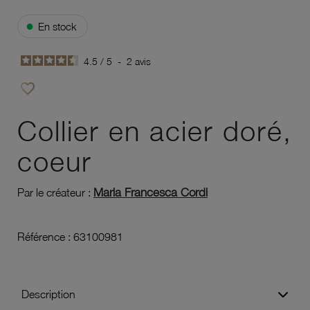
●
En stock
4.5
/
5
-
2
avis
favorite_border
Ajouter à vos favoris
Collier en acier doré,
coeur
Maria Francesca Cordi
Par le créateur :
Référence :
63100981
Description