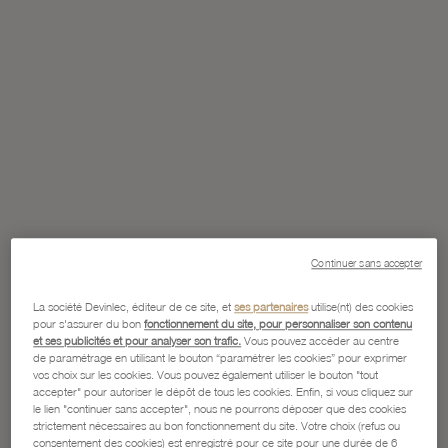
Continuer sans accepter
La société Devinlec, éditeur de ce site, et
ses partenaires
utilise(nt) des cookies
pour s'assurer du bon
fonctionnement du site, pour personnaliser son contenu
et ses publicités et pour analyser son trafic.
Vous pouvez accéder au centre
de paramétrage en utilisant le bouton “paramétrer les cookies” pour exprimer
vos choix sur les cookies. Vous pouvez également utiliser le bouton "tout
accepter" pour autoriser le dépôt de tous les cookies. Enfin, si vous cliquez sur
le lien "continuer sans accepter", nous ne pourrons déposer que des cookies
strictement nécessaires au bon fonctionnement du site. Votre choix (refus ou
consentement des cookies) est enregistré pour ce site pour une durée de 6