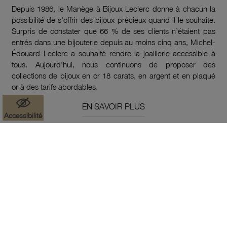
Depuis 1986, le Manège à Bijoux Leclerc donne à chacun la
possibilité de s'offrir des bijoux précieux quand il le souhaite.
Surpris de constater que 66 % de ses clients n’étaient pas
entrés dans une bijouterie depuis au moins cinq ans, Michel-
Édouard Leclerc a souhaité rendre la joaillerie accessible à
tous. Aujourd'hui, nous continuons de proposer des
collections de bijoux en or 18 carats, en argent et en plaqué
or à des tarifs abordables.
EN SAVOIR PLUS
Accessibilité