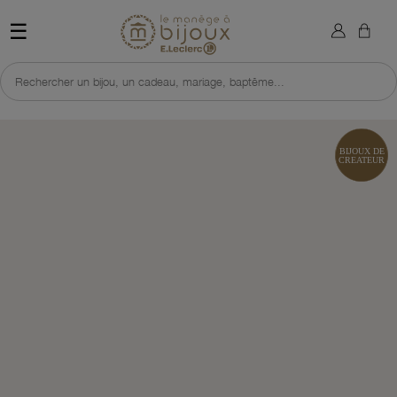
×
Sign in
Retour à l'accueil du site 
☰
You need to be logged in to save products in your wish list.
Rechercher un bijou, un cadeau, mariage, baptême...
Cancel
Sign in