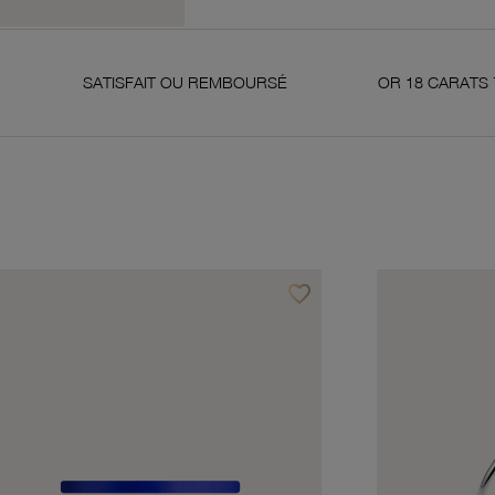
ATISFAIT OU REMBOURSÉ
OR 18 CARATS 750 MILLIÈME
favorite_border
avoris
Ajouter à vos favoris