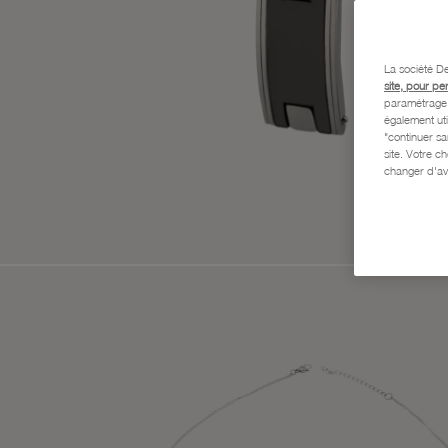
La société De
site, pour pe
paramétrage e
également uti
"continuer s
site. Votre c
changer d'av