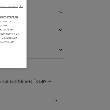
tinuer sans accepter
ctionnement du
centre de
s pouvez
z sur le lien
onctionnement du
is. Vous pouvez
e notre site.
 et Garantie
 plusieurs fois avec Floa