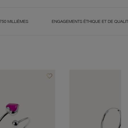
S
ENGAGEMENTS ÉTHIQUE ET DE QUALITÉ
favorite_border
Ajouter à vos favoris