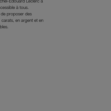
ichel-Édouard Leclerc a
ccessible à tous.
s de proposer des
8 carats, en argent et en
bles.