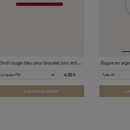
Simili rouge-bleu pour bracelet jonc enfant Méli Versa, 10mm
Bague en argen
4.00 €
AJOUTER AU PANIER
AJ