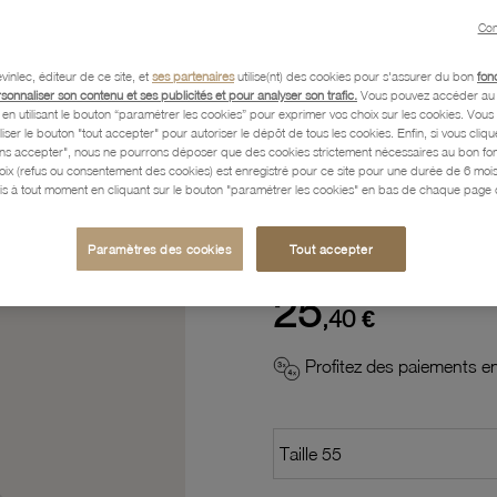
Con
Description
vinlec, éditeur de ce site, et
ses partenaires
utilise(nt) des cookies pour s'assurer du bon
fon
rsonnaliser son contenu et ses publicités et pour analyser son trafic.
Vous pouvez accéder au 
n utilisant le bouton “paramétrer les cookies” pour exprimer vos choix sur les cookies. Vou
Caractéristiques détaillées
liser le bouton "tout accepter" pour autoriser le dépôt de tous les cookies. Enfin, si vous clique
ans accepter", nous ne pourrons déposer que des cookies strictement nécessaires au bon f
hoix (refus ou consentement des cookies) est enregistré pour ce site pour une durée de 6 mo
is à tout moment en cliquant sur le bouton "paramétrer les cookies" en bas de chaque page d
Paiement, Livraison, Retours
Paramètres des cookies
Tout accepter
25
,40 €
Profitez des paiements en