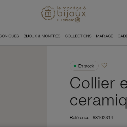
Si
Retour à l'accueil du
You
ICONIQUES
BIJOUX & MONTRES
COLLECTIONS
MARIAGE
CAD
favorite_border
●
En stock
Ajouter à vos f
Collier 
ceramiq
Référence :
63102314