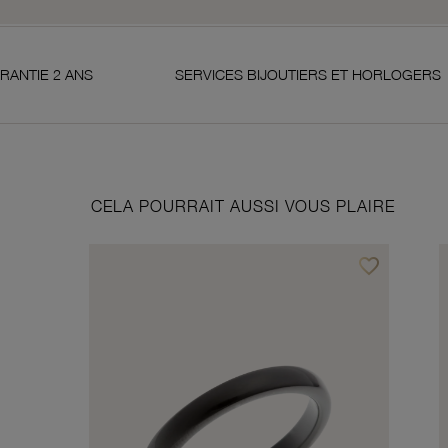
S
SERVICES BIJOUTIERS ET HORLOGERS
S
CELA POURRAIT AUSSI VOUS PLAIRE
favorite_border
Ajouter à vos f