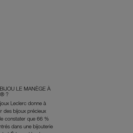
BIJOU LE MANÈGE À
® ?
joux Leclerc donne à
rir des bijoux précieux
s de constater que 66 %
ntrés dans une bijouterie