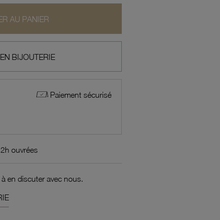
R AU PANIER
 EN BIJOUTERIE
Paiement sécurisé
72h ouvrées
 à en discuter avec nous.
IE