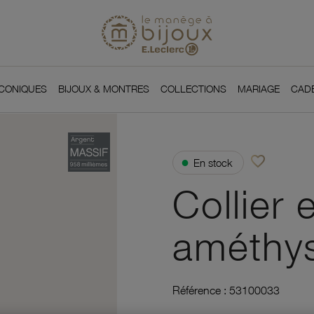
Si
Retour à l'accueil du
You
ICONIQUES
BIJOUX & MONTRES
COLLECTIONS
MARIAGE
CAD
favorite_border
●
En stock
Ajouter à vos f
Collier 
améthy
Référence :
53100033