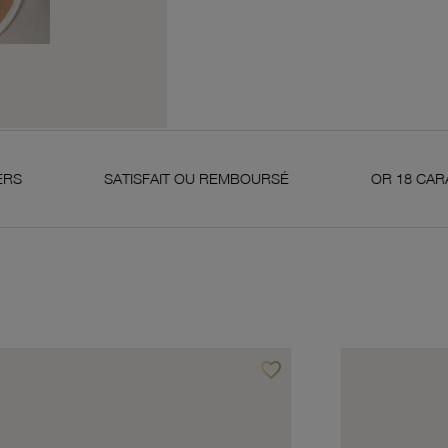
SATISFAIT OU REMBOURSÉ
OR 18 CARATS 750 MILL
favorite_border
avoris
Ajouter à vos favoris