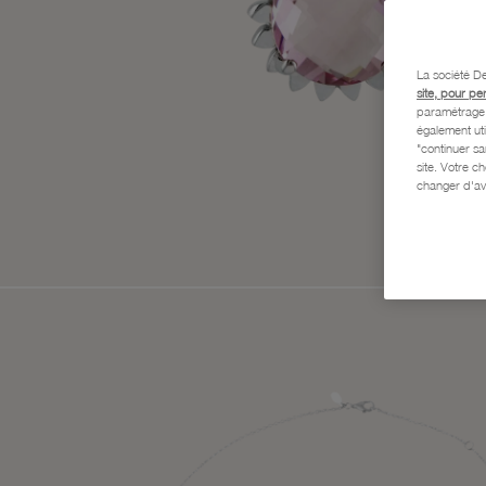
La société De
site, pour pe
paramétrage e
également uti
"continuer s
site. Votre c
changer d'av