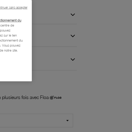
tinuer sans accepter
ctionnement du
centre de
s pouvez
z sur le lien
onctionnement du
is. Vous pouvez
e notre site.
 et Garantie
 plusieurs fois avec Floa