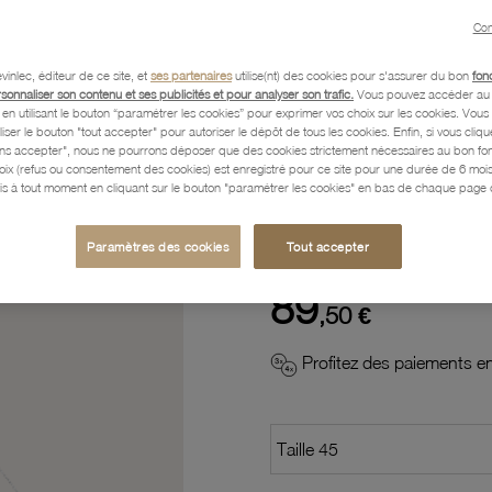
Con
Description
vinlec, éditeur de ce site, et
ses partenaires
utilise(nt) des cookies pour s'assurer du bon
fon
rsonnaliser son contenu et ses publicités et pour analyser son trafic.
Vous pouvez accéder au 
n utilisant le bouton “paramétrer les cookies” pour exprimer vos choix sur les cookies. Vou
Caractéristiques détaillées
liser le bouton "tout accepter" pour autoriser le dépôt de tous les cookies. Enfin, si vous clique
ans accepter", nous ne pourrons déposer que des cookies strictement nécessaires au bon f
hoix (refus ou consentement des cookies) est enregistré pour ce site pour une durée de 6 mo
is à tout moment en cliquant sur le bouton "paramétrer les cookies" en bas de chaque page d
Paiement, Livraison, Retours
Paramètres des cookies
Tout accepter
89
,50 €
Profitez des paiements en