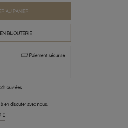
R AU PANIER
 EN BIJOUTERIE
Paiement sécurisé
72h ouvrées
 à en discuter avec nous.
IE