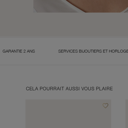
 ANS
SERVICES BIJOUTIERS ET HORLOGERS
CELA POURRAIT AUSSI VOUS PLAIRE
favorite_border
Ajouter à vos f