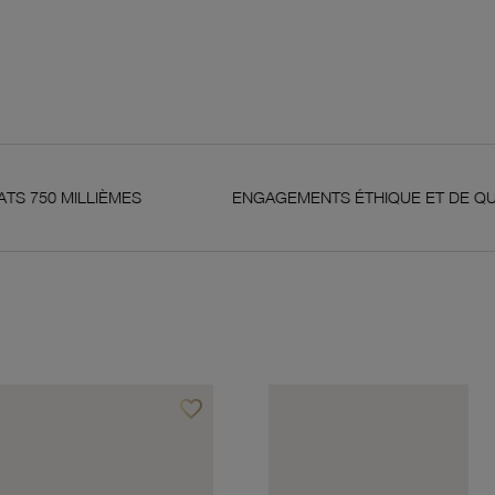
IÈMES
ENGAGEMENTS ÉTHIQUE ET DE QUALITÉ
favorite_border
Ajouter à vos favoris