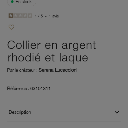
●
En stock
1
/
5
-
1
avis
favorite_border
Ajouter à vos favoris
Collier en argent
rhodié et laque
Serena Lucaccioni
Par le créateur :
Référence :
63101311
Description