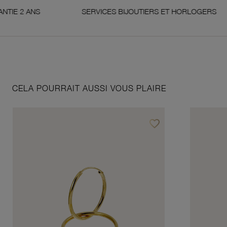
NS
SERVICES BIJOUTIERS ET HORLOGERS
CELA POURRAIT AUSSI VOUS PLAIRE
favorite_border
Ajouter à vos favoris