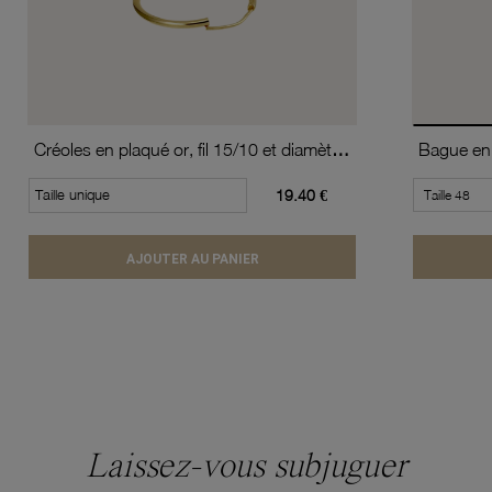
Créoles en plaqué or, fil 15/10 et diamètre 20 mm
Bague en 
Taille unique
19.40 €
AJOUTER AU PANIER
Laissez-vous subjuguer