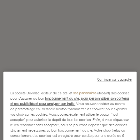
Continuer sans accepter
La société Devinlec, éditeur de ce site, et
ses partenaires
utilise(nt) des cookies
pour s'assurer du bon
fonctionnement du site, pour personnaliser son contenu
et ses publicités et pour analyser son trafic.
Vous pouvez accéder au centre
de paramétrage en utilisant le bouton “paramétrer les cookies” pour exprimer
vos choix sur les cookies. Vous pouvez également utiliser le bouton "tout
accepter" pour autoriser le dépôt de tous les cookies. Enfin, si vous cliquez sur
le lien "continuer sans accepter", nous ne pourrons déposer que des cookies
strictement nécessaires au bon fonctionnement du site. Votre choix (refus ou
consentement des cookies) est enregistré pour ce site pour une durée de 6