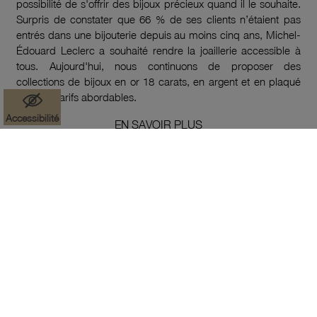
possibilité de s'offrir des bijoux précieux quand il le souhaite.
Surpris de constater que 66 % de ses clients n’étaient pas
entrés dans une bijouterie depuis au moins cinq ans, Michel-
Édouard Leclerc a souhaité rendre la joaillerie accessible à
tous. Aujourd'hui, nous continuons de proposer des
collections de bijoux en or 18 carats, en argent et en plaqué
or à des tarifs abordables.
Accessibilité
EN SAVOIR PLUS