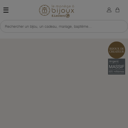
×
Sign in
Retour à l'accueil du site 
☰
You need to be logged in to save products in your wish list.
Rechercher un bijou, un cadeau, mariage, baptême...
Cancel
Sign in