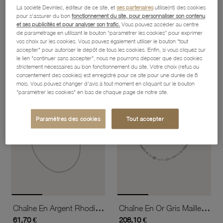
La société Devinlec, éditeur de ce site, et
ses partenaires
utilise(nt) des cookies
pour s'assurer du bon
fonctionnement du site, pour personnaliser son contenu
et ses publicités et pour analyser son trafic.
Vous pouvez accéder au centre
Chaine En Argent Rhodié Maille Gourmette
Chaine En Argent Rhodié Maille Gourmette
de paramétrage en utilisant le bouton “paramétrer les cookies” pour exprimer
42,70 €
93,40 €
vos choix sur les cookies. Vous pouvez également utiliser le bouton "tout
accepter" pour autoriser le dépôt de tous les cookies. Enfin, si vous cliquez sur
le lien "continuer sans accepter", nous ne pourrons déposer que des cookies
strictement nécessaires au bon fonctionnement du site. Votre choix (refus ou
favorite_border
favorite_border
consentement des cookies) est enregistré pour ce site pour une durée de 6
Ajouter à vos favoris
Ajouter 
mois. Vous pouvez changer d'avis à tout moment en cliquant sur le bouton
"paramétrer les cookies" en bas de chaque page de notre site.
Paramètres des cookies
Tout accepter
Chaîne En Argent Rhodié Maille Gourmette
Chaîne En Or Gris Maille Fantaisie
61,70 €
208,10 €