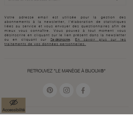
Votre adresse email est utilisée pour la gestion des
abonnements à la newsletter, l'élaboration de statistiques
liées au service et vous envoyer des questionnaires afin de
mieux vous connaître. Vous pouvez à tout moment vous
désinscrire en cliquant sur le lien présent dans la newsletter
ou en cliquant sur
Se désinscrire
.
En savoir plus sur les
traitements de vos données personnelles.
RETROUVEZ "LE MANÈGE À BIJOUX®"
Accessibilité