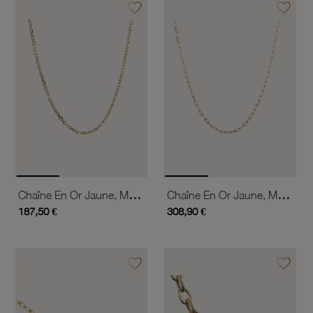
favorite_border
favorite_border
Ajouter à vos favoris
Ajouter 
Chaîne En Or Jaune, Maille Forçat
Chaîne En Or Jaune, Maille Forçat Claire Diamantée
187,50 €
308,90 €
favorite_border
favorite_border
Ajouter à vos favoris
Ajouter 