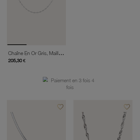
Chaîne En Or Gris, Maille Marine
205,30 €
favorite_border
favorite_border
Ajouter à vos favoris
Ajouter 