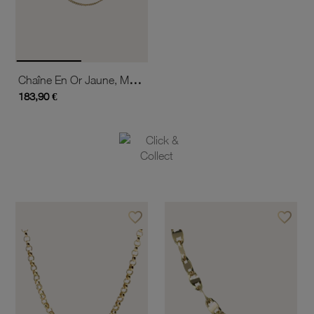
Chaîne En Or Jaune, Maille Gourmette
183,90 €
favorite_border
favorite_border
Ajouter à vos favoris
Ajouter 