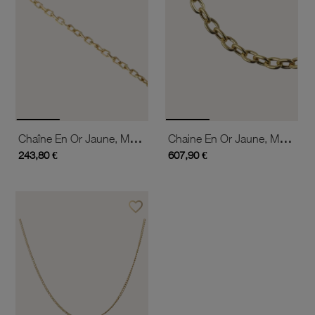
Chaîne En Or Jaune, Maille Forçat Diamantée
Chaine En Or Jaune, Maille Forçat Ovale
243,80 €
607,90 €
favorite_border
Ajouter à vos favoris