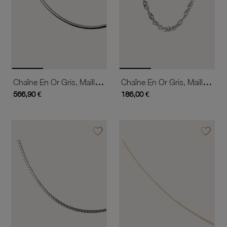
Chaîne En Or Gris, Maille Serpent Carrée
Chaîne En Or Gris, Maille Singapour
566,90 €
186,00 €
favorite_border
favorite_border
Ajouter à vos favoris
Ajouter 