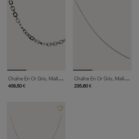
Chaîne En Or Gris, Maille Forçat Diamantée
Chaîne En Or Gris, Maille Gourmette
409,50 €
235,80 €
favorite_border
Ajouter à vos favoris