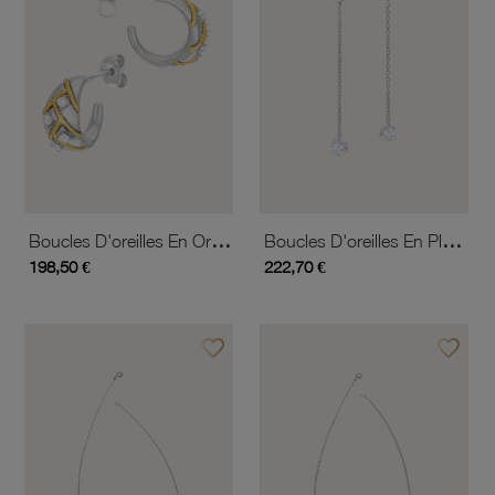
Boucles D'oreilles En Or Jaune Et Argent Rhodié, Oxydes De Zirconium, Tréssées
Boucles D'oreilles En Platine Et Oxydes De Zirconium, Pendantes
198,50 €
222,70 €
favorite_border
favorite_border
Ajouter à vos favoris
Ajouter 