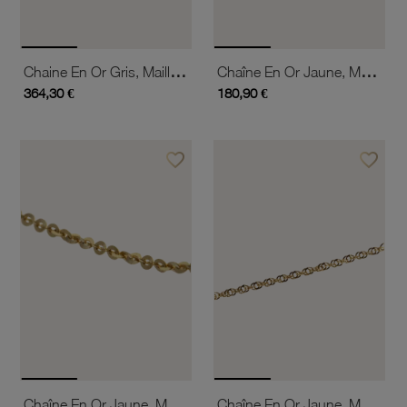
Chaine En Or Gris, Maille Vénitienne Diamantée
Chaîne En Or Jaune, Maille Cheval
364,30 €
180,90 €
favorite_border
favorite_border
Ajouter à vos favoris
Ajouter 
Chaîne En Or Jaune, Maille Fantaisie
Chaîne En Or Jaune, Maille Fantaisie