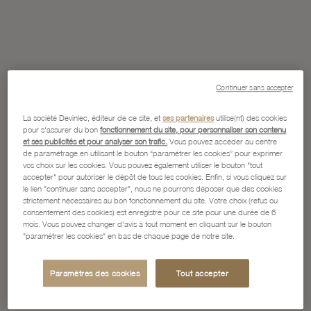
Continuer sans accepter
La société Devinlec, éditeur de ce site, et
ses partenaires
utilise(nt) des cookies
pour s'assurer du bon
fonctionnement du site, pour personnaliser son contenu
et ses publicités et pour analyser son trafic.
Vous pouvez accéder au centre
de paramétrage en utilisant le bouton “paramétrer les cookies” pour exprimer
vos choix sur les cookies. Vous pouvez également utiliser le bouton "tout
accepter" pour autoriser le dépôt de tous les cookies. Enfin, si vous cliquez sur
le lien "continuer sans accepter", nous ne pourrons déposer que des cookies
strictement nécessaires au bon fonctionnement du site. Votre choix (refus ou
consentement des cookies) est enregistré pour ce site pour une durée de 6
mois. Vous pouvez changer d'avis à tout moment en cliquant sur le bouton
"paramétrer les cookies" en bas de chaque page de notre site.
Paramètres des cookies
Tout accepter