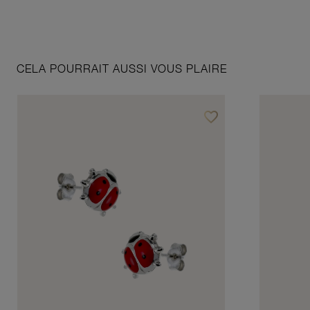
CELA POURRAIT AUSSI VOUS PLAIRE
favorite_border
Ajouter à vos favoris