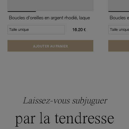
Boucles d'oreilles en argent rhodié, laque
Boucles en
Taille unique
16.20 €
Taille uniqu
AJOUTER AU PANIER
Laissez-vous subjuguer
par la tendresse