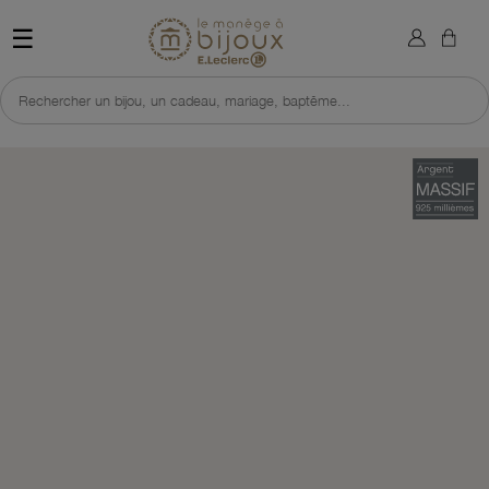
×
Sign in
Retour à l'accueil du site 
☰
You need to be logged in to save products in your wish list.
Rechercher un bijou, un cadeau, mariage, baptême...
Cancel
Sign in