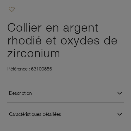
favorite_border
Ajouter à vos favoris
Collier en argent
rhodié et oxydes de
zirconium
Référence :
63100856
Description
Caractéristiques détaillées