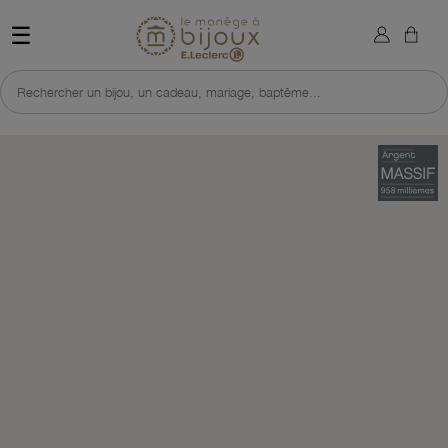
×
Sign in
Retour à l'accueil du site 
☰
You need to be logged in to save products in your wish list.
Rechercher un bijou, un cadeau, mariage, baptême...
Cancel
Sign in