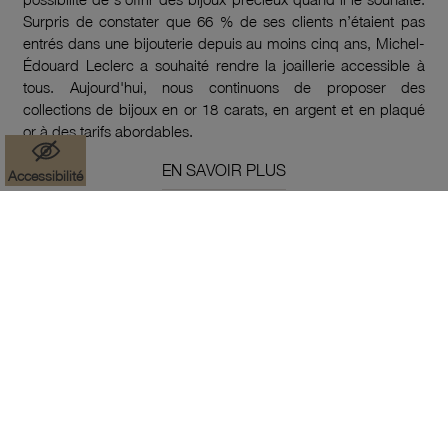
Surpris de constater que 66 % de ses clients n’étaient pas
entrés dans une bijouterie depuis au moins cinq ans, Michel-
Édouard Leclerc a souhaité rendre la joaillerie accessible à
tous. Aujourd'hui, nous continuons de proposer des
collections de bijoux en or 18 carats, en argent et en plaqué
or à des tarifs abordables.
EN SAVOIR PLUS
Accessibilité