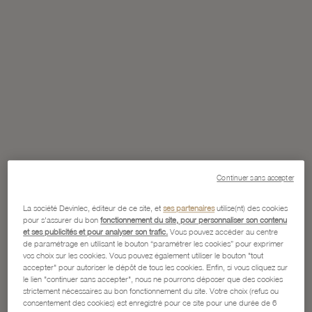
Continuer sans accepter
La société Devinlec, éditeur de ce site, et
ses partenaires
utilise(nt) des cookies
pour s'assurer du bon
fonctionnement du site, pour personnaliser son contenu
et ses publicités et pour analyser son trafic.
Vous pouvez accéder au centre
de paramétrage en utilisant le bouton “paramétrer les cookies” pour exprimer
vos choix sur les cookies. Vous pouvez également utiliser le bouton "tout
accepter" pour autoriser le dépôt de tous les cookies. Enfin, si vous cliquez sur
le lien "continuer sans accepter", nous ne pourrons déposer que des cookies
strictement nécessaires au bon fonctionnement du site. Votre choix (refus ou
consentement des cookies) est enregistré pour ce site pour une durée de 6