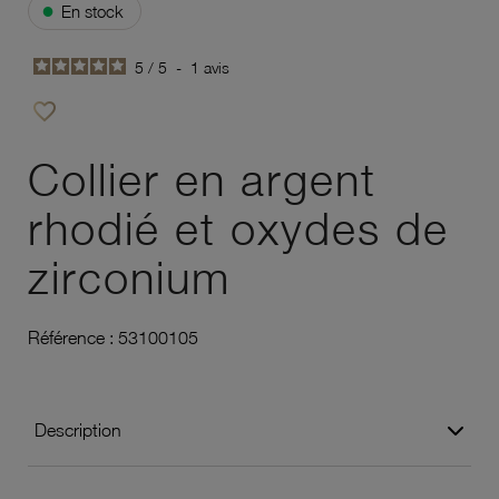
●
En stock
5
/
5
-
1
avis
favorite_border
Ajouter à vos favoris
Collier en argent
rhodié et oxydes de
zirconium
Référence :
53100105
Description