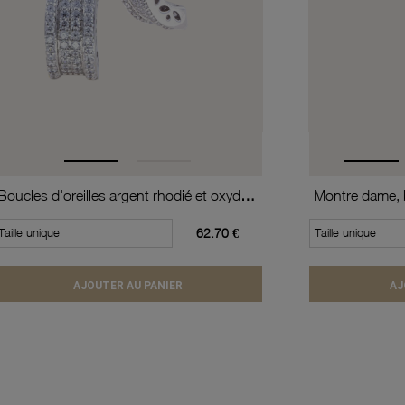
Boucles d'oreilles argent rhodié et oxydes de zirconium
Taille unique
62.70 €
Taille unique
AJOUTER AU PANIER
AJ