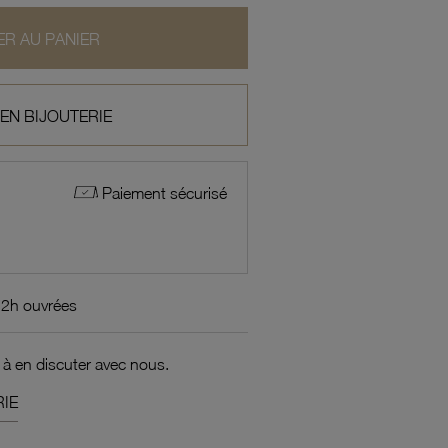
R AU PANIER
 EN BIJOUTERIE
Paiement sécurisé
72h ouvrées
 à en discuter avec nous.
IE