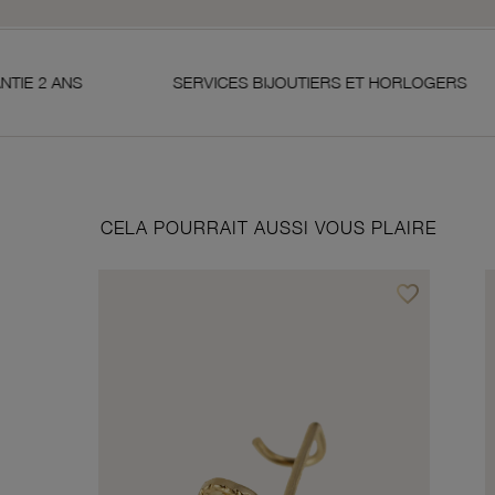
SERVICES BIJOUTIERS ET HORLOGERS
SATIS
CELA POURRAIT AUSSI VOUS PLAIRE
favorite_border
Ajouter à vos f