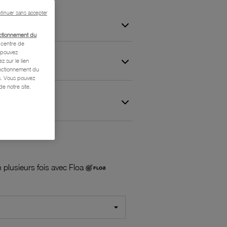
tinuer sans accepter
ctionnement du
centre de
s pouvez
z sur le lien
onctionnement du
is. Vous pouvez
e notre site.
 et Garantie
 plusieurs fois avec Floa