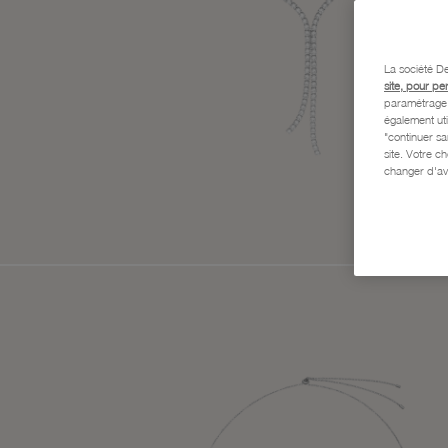
La société De
site, pour pe
paramétrage e
également uti
"continuer s
site. Votre c
changer d'av