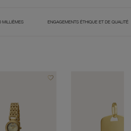
ENGAGEMENTS ÉTHIQUE ET DE QUALITÉ
GAR
favorite_border
Ajouter à vos favoris