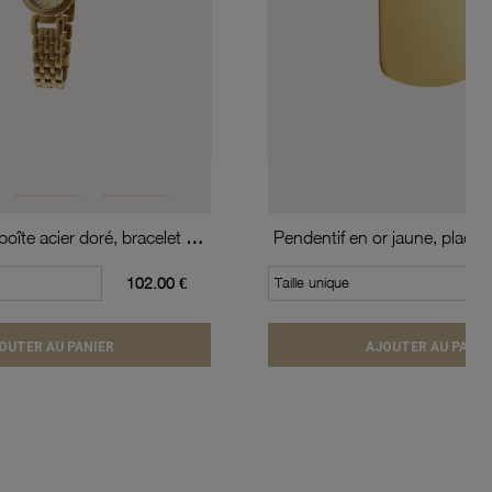
Montre dame, boîte acier doré, bracelet acier doré et verre minéral
102.00 €
Taille unique
OUTER AU PANIER
AJOUTER AU PANIE