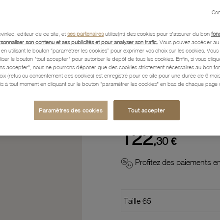
Con
Description
vinlec, éditeur de ce site, et
ses partenaires
utilise(nt) des cookies pour s'assurer du bon
fon
rsonnaliser son contenu et ses publicités et pour analyser son trafic.
Vous pouvez accéder au 
n utilisant le bouton “paramétrer les cookies” pour exprimer vos choix sur les cookies. Vou
Caractéristiques détaillées
liser le bouton "tout accepter" pour autoriser le dépôt de tous les cookies. Enfin, si vous clique
ans accepter", nous ne pourrons déposer que des cookies strictement nécessaires au bon f
hoix (refus ou consentement des cookies) est enregistré pour ce site pour une durée de 6 mo
is à tout moment en cliquant sur le bouton "paramétrer les cookies" en bas de chaque page d
Paiement, Livraison, Retours
Paramètres des cookies
Tout accepter
122
,30 €
Profitez des paiements en