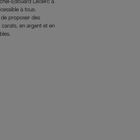
ichel-Édouard Leclerc a
ccessible à tous.
s de proposer des
8 carats, en argent et en
bles.