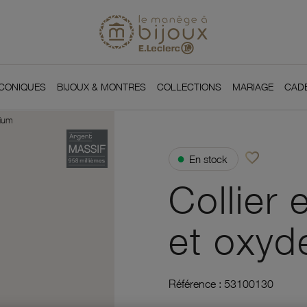
Si
Retour à l'accueil du
You
ICONIQUES
BIJOUX & MONTRES
COLLECTIONS
MARIAGE
CAD
nium
favorite_border
●
En stock
Ajouter à vos f
Collier 
et oxyd
Référence :
53100130