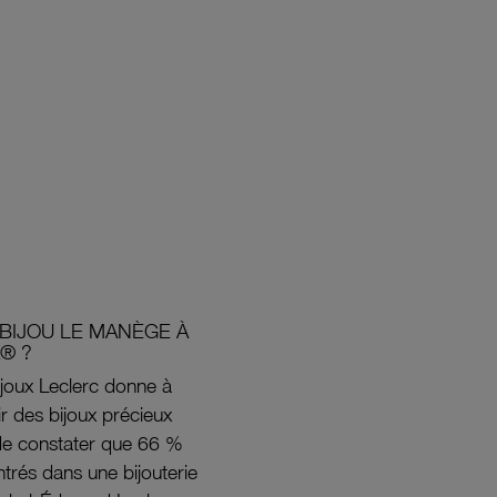
BIJOU LE MANÈGE À
® ?
joux Leclerc donne à
rir des bijoux précieux
s de constater que 66 %
ntrés dans une bijouterie