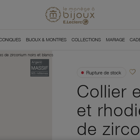
Si
Retour à l'accueil du
You
ICONIQUES
BIJOUX & MONTRES
COLLECTIONS
MARIAGE
CAD
des de zirconium noirs et blancs
favorite_border
●
Rupture de stock
Ajou
Collier 
et rhodi
de zirc