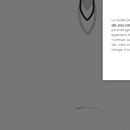
La société De
site, pour pe
paramétrage e
également uti
"continuer s
site. Votre c
changer d'av