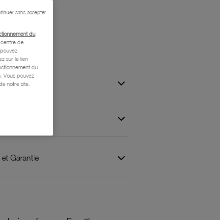
tinuer sans accepter
ctionnement du
centre de
s pouvez
z sur le lien
onctionnement du
is. Vous pouvez
e notre site.
 et Garantie