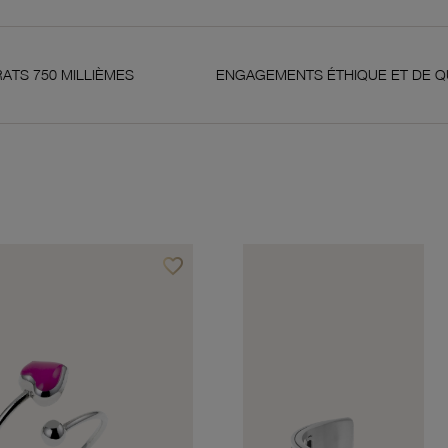
LLIÈMES
ENGAGEMENTS ÉTHIQUE ET DE QUALITÉ
favorite_border
Ajouter à vos favoris