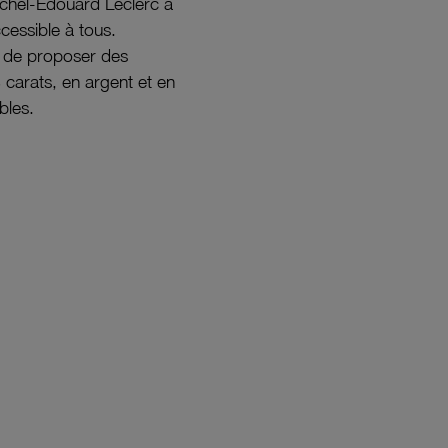
ichel-Édouard Leclerc a
ccessible à tous.
s de proposer des
8 carats, en argent et en
bles.