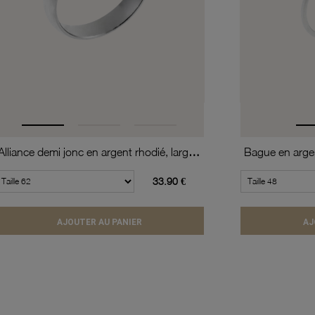
Alliance demi jonc en argent rhodié, largeur 4mm
Bague en argen
33.90 €
AJOUTER AU PANIER
AJ