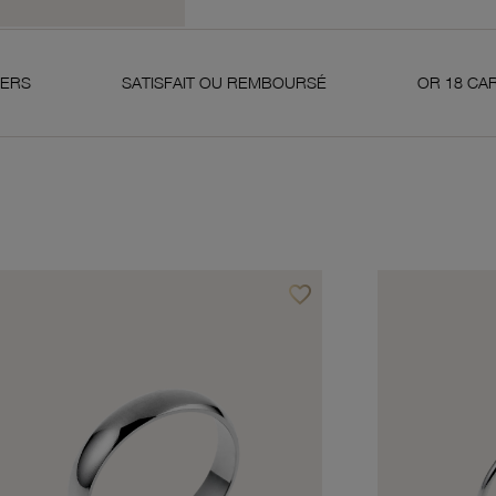
SATISFAIT OU REMBOURSÉ
OR 18 CARATS 750 MI
favorite_border
avoris
Ajouter à vos favoris