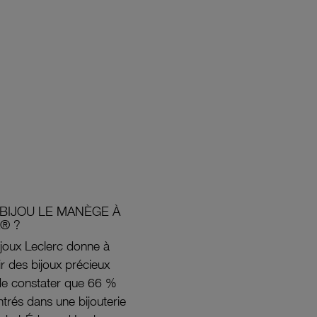
BIJOU LE MANÈGE À
® ?
joux Leclerc donne à
rir des bijoux précieux
s de constater que 66 %
ntrés dans une bijouterie