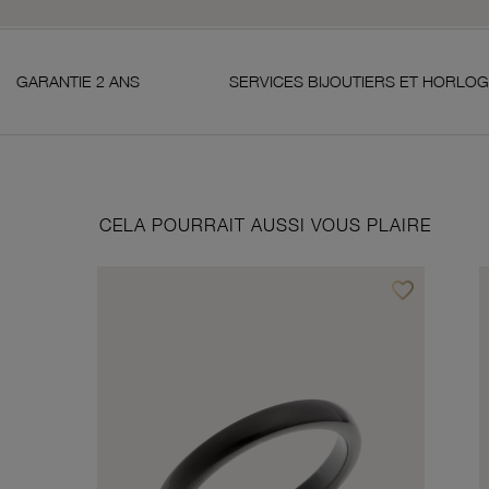
 2 ANS
SERVICES BIJOUTIERS ET HORLOGERS
CELA POURRAIT AUSSI VOUS PLAIRE
favorite_border
Ajouter à vos f