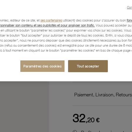
blancs
Con
vinlec, éditeur de ce site, et
ses partenaires
utilise(nt) des cookies pour s'assurer du bon
fon
Référence :
63100642
rsonnaliser son contenu et ses publicités et pour analyser son trafic.
Vous pouvez accéder au 
n utilisant le bouton “paramétrer les cookies” pour exprimer vos choix sur les cookies. Vou
liser le bouton "tout accepter" pour autoriser le dépôt de tous les cookies. Enfin, si vous clique
ans accepter", nous ne pourrons déposer que des cookies strictement nécessaires au bon f
hoix (refus ou consentement des cookies) est enregistré pour ce site pour une durée de 6 mo
Description
is à tout moment en cliquant sur le bouton "paramétrer les cookies" en bas de chaque page d
Paramètres des cookies
Tout accepter
Caractéristiques détaillées
Paiement, Livraison, Retours
32
,20 €