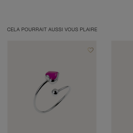
CELA POURRAIT AUSSI VOUS PLAIRE
favorite_border
Ajouter à vos favoris