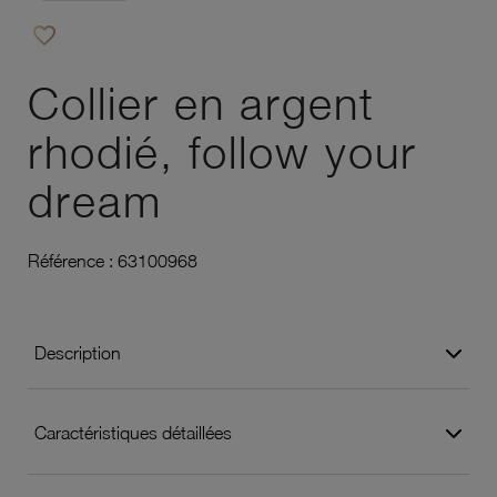
favorite_border
Ajouter à vos favoris
Collier en argent
rhodié, follow your
dream
Référence :
63100968
Description
Caractéristiques détaillées