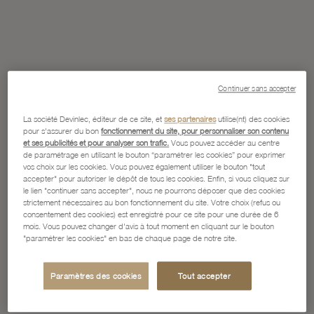
Continuer sans accepter
La société Devinlec, éditeur de ce site, et
ses partenaires
utilise(nt) des cookies
pour s'assurer du bon
fonctionnement du site, pour personnaliser son contenu
et ses publicités et pour analyser son trafic.
Vous pouvez accéder au centre
de paramétrage en utilisant le bouton “paramétrer les cookies” pour exprimer
vos choix sur les cookies. Vous pouvez également utiliser le bouton "tout
accepter" pour autoriser le dépôt de tous les cookies. Enfin, si vous cliquez sur
le lien "continuer sans accepter", nous ne pourrons déposer que des cookies
strictement nécessaires au bon fonctionnement du site. Votre choix (refus ou
consentement des cookies) est enregistré pour ce site pour une durée de 6
mois. Vous pouvez changer d'avis à tout moment en cliquant sur le bouton
"paramétrer les cookies" en bas de chaque page de notre site.
Paramètres des cookies
Tout accepter