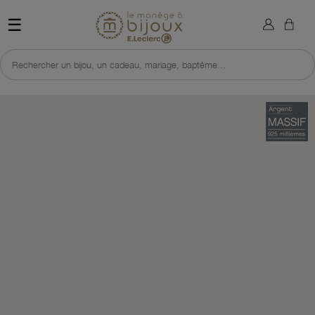
×
Sign in
Retour à l'accueil du site 
☰
You need to be logged in to save products in your wish list.
Rechercher un bijou, un cadeau, mariage, baptême...
Cancel
Sign in