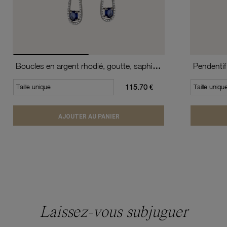
Boucles en argent rhodié, goutte, saphir et oxydes de zirconium
Pendentif
Taille unique
115.70 €
Taille uniqu
AJOUTER AU PANIER
Laissez-vous subjuguer