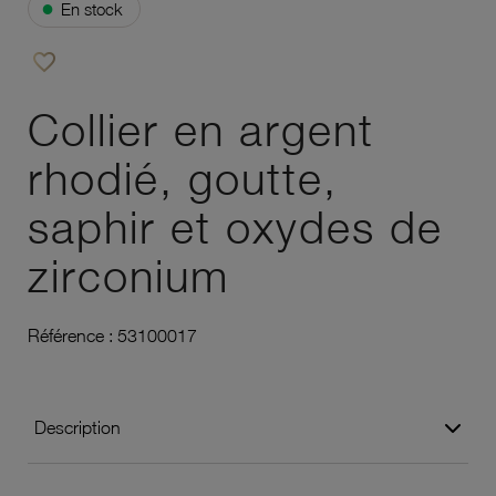
●
En stock
favorite_border
Ajouter à vos favoris
Collier en argent
rhodié, goutte,
saphir et oxydes de
zirconium
Référence :
53100017
Description