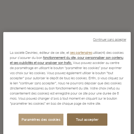
Continuer sans accepter
La société Devinlec, éditeur de ce site, et
ses partenaires
utilise(nt) des cookies
pour s'assurer du bon
fonctionnement du site, pour personnaliser son contenu
et ses publicités et pour analyser son trafic.
Vous pouvez accéder au centre
de paramétrage en utilisant le bouton “paramétrer les cookies” pour exprimer
vos choix sur les cookies. Vous pouvez également utiliser le bouton "tout
accepter" pour autoriser le dépôt de tous les cookies. Enfin, si vous cliquez sur
le lien "continuer sans accepter", nous ne pourrons déposer que des cookies
strictement nécessaires au bon fonctionnement du site. Votre choix (refus ou
consentement des cookies) est enregistré pour ce site pour une durée de 6
mois. Vous pouvez changer d'avis à tout moment en cliquant sur le bouton
"paramétrer les cookies" en bas de chaque page de notre site.
Paramètres des cookies
Tout accepter