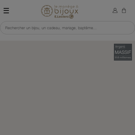
×
Sign in
Retour à l'accueil du site 
☰
You need to be logged in to save products in your wish list.
Rechercher un bijou, un cadeau, mariage, baptême...
Cancel
Sign in