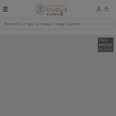
×
Sign in
Retour à l'accueil du site 
☰
You need to be logged in to save products in your wish list.
Rechercher un bijou, un cadeau, mariage, baptême...
Cancel
Sign in