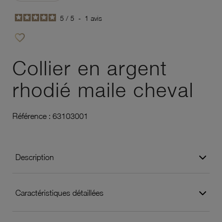
5
/
5
-
1
avis
favorite_border
Ajouter à vos favoris
Collier en argent
rhodié maile cheval
Référence :
63103001
Description
Caractéristiques détaillées