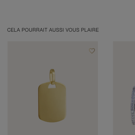
CELA POURRAIT AUSSI VOUS PLAIRE
favorite_border
Ajouter à vos favoris