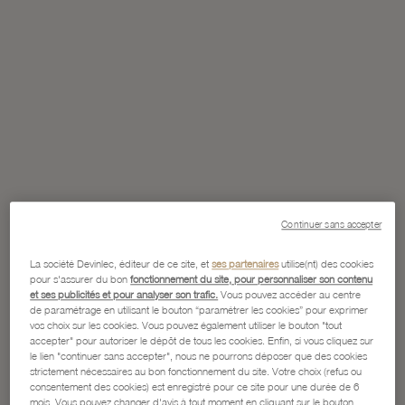
Continuer sans accepter
La société Devinlec, éditeur de ce site, et
ses partenaires
utilise(nt) des cookies
pour s'assurer du bon
fonctionnement du site, pour personnaliser son contenu
et ses publicités et pour analyser son trafic.
Vous pouvez accéder au centre
de paramétrage en utilisant le bouton “paramétrer les cookies” pour exprimer
vos choix sur les cookies. Vous pouvez également utiliser le bouton "tout
accepter" pour autoriser le dépôt de tous les cookies. Enfin, si vous cliquez sur
le lien "continuer sans accepter", nous ne pourrons déposer que des cookies
strictement nécessaires au bon fonctionnement du site. Votre choix (refus ou
consentement des cookies) est enregistré pour ce site pour une durée de 6
mois. Vous pouvez changer d'avis à tout moment en cliquant sur le bouton