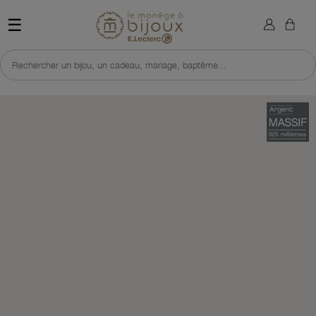
×
Sign in
Retour à l'accueil du site 
☰
You need to be logged in to save products in your wish list.
Rechercher un bijou, un cadeau, mariage, baptême...
Cancel
Sign in