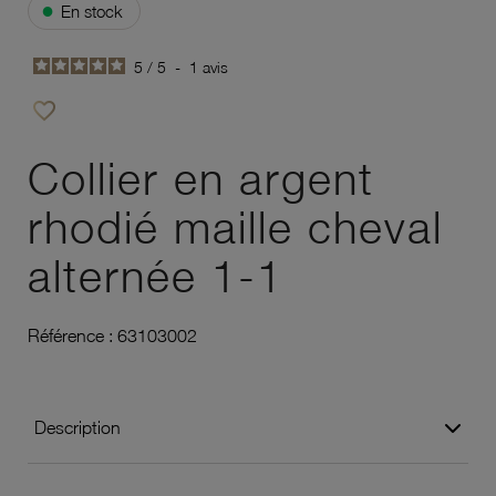
●
En stock
5
/
5
-
1
avis
favorite_border
Ajouter à vos favoris
Collier en argent
rhodié maille cheval
alternée 1-1
Référence :
63103002
Description