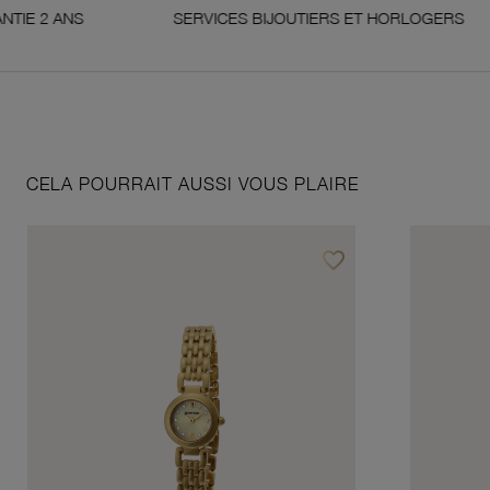
NS
SERVICES BIJOUTIERS ET HORLOGERS
CELA POURRAIT AUSSI VOUS PLAIRE
favorite_border
Ajouter à vos favoris