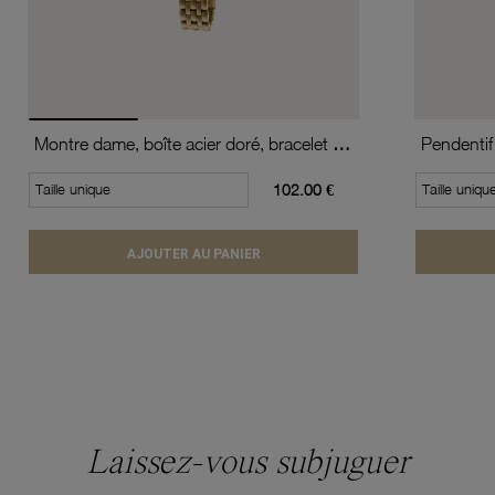
Montre dame, boîte acier doré, bracelet acier doré et verre minéral
Pendentif
Taille unique
102.00 €
Taille uniqu
AJOUTER AU PANIER
Laissez-vous subjuguer