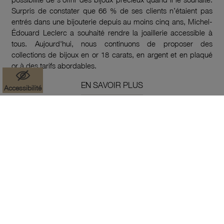
Surpris de constater que 66 % de ses clients n’étaient pas
entrés dans une bijouterie depuis au moins cinq ans, Michel-
Édouard Leclerc a souhaité rendre la joaillerie accessible à
tous. Aujourd'hui, nous continuons de proposer des
collections de bijoux en or 18 carats, en argent et en plaqué
or à des tarifs abordables.
EN SAVOIR PLUS
Accessibilité