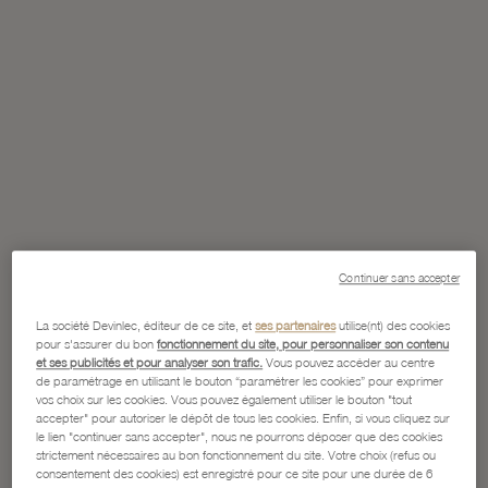
Continuer sans accepter
La société Devinlec, éditeur de ce site, et
ses partenaires
utilise(nt) des cookies
pour s'assurer du bon
fonctionnement du site, pour personnaliser son contenu
et ses publicités et pour analyser son trafic.
Vous pouvez accéder au centre
de paramétrage en utilisant le bouton “paramétrer les cookies” pour exprimer
vos choix sur les cookies. Vous pouvez également utiliser le bouton "tout
accepter" pour autoriser le dépôt de tous les cookies. Enfin, si vous cliquez sur
le lien "continuer sans accepter", nous ne pourrons déposer que des cookies
strictement nécessaires au bon fonctionnement du site. Votre choix (refus ou
consentement des cookies) est enregistré pour ce site pour une durée de 6