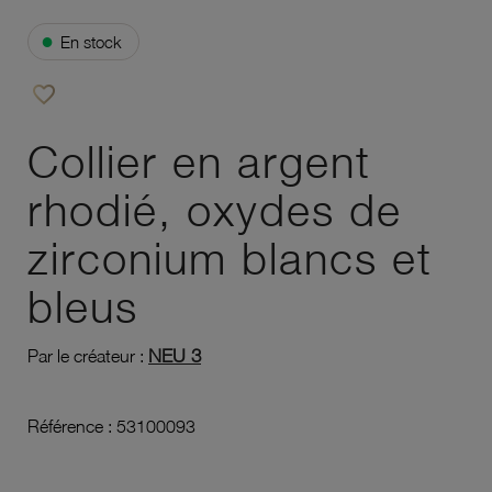
●
En stock
favorite_border
Ajouter à vos favoris
Collier en argent
rhodié, oxydes de
zirconium blancs et
bleus
NEU 3
Par le créateur :
Référence :
53100093