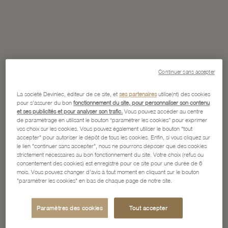
Continuer sans accepter
La société Devinlec, éditeur de ce site, et
ses partenaires
utilise(nt) des cookies
pour s'assurer du bon
fonctionnement du site, pour personnaliser son contenu
et ses publicités et pour analyser son trafic.
Vous pouvez accéder au centre
de paramétrage en utilisant le bouton “paramétrer les cookies” pour exprimer
vos choix sur les cookies. Vous pouvez également utiliser le bouton "tout
accepter" pour autoriser le dépôt de tous les cookies. Enfin, si vous cliquez sur
le lien "continuer sans accepter", nous ne pourrons déposer que des cookies
strictement nécessaires au bon fonctionnement du site. Votre choix (refus ou
consentement des cookies) est enregistré pour ce site pour une durée de 6
mois. Vous pouvez changer d'avis à tout moment en cliquant sur le bouton
"paramétrer les cookies" en bas de chaque page de notre site.
Paramètres des cookies
Tout accepter