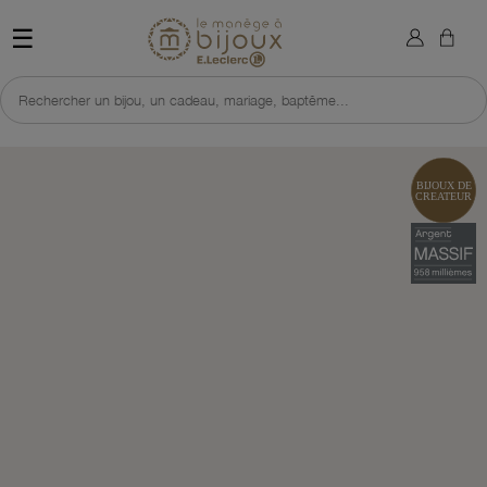
×
Sign in
Retour à l'accueil du site 
☰
You need to be logged in to save products in your wish list.
Rechercher un bijou, un cadeau, mariage, baptême...
Cancel
Sign in