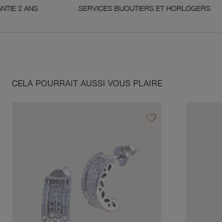
ANS
SERVICES BIJOUTIERS ET HORLOGERS
CELA POURRAIT AUSSI VOUS PLAIRE
favorite_border
Ajouter à vos favoris