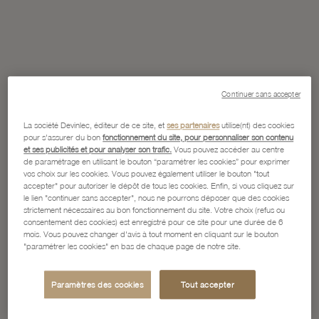
Continuer sans accepter
La société Devinlec, éditeur de ce site, et
ses partenaires
utilise(nt) des cookies
pour s'assurer du bon
fonctionnement du site, pour personnaliser son contenu
et ses publicités et pour analyser son trafic.
Vous pouvez accéder au centre
de paramétrage en utilisant le bouton “paramétrer les cookies” pour exprimer
vos choix sur les cookies. Vous pouvez également utiliser le bouton "tout
accepter" pour autoriser le dépôt de tous les cookies. Enfin, si vous cliquez sur
le lien "continuer sans accepter", nous ne pourrons déposer que des cookies
strictement nécessaires au bon fonctionnement du site. Votre choix (refus ou
consentement des cookies) est enregistré pour ce site pour une durée de 6
mois. Vous pouvez changer d'avis à tout moment en cliquant sur le bouton
"paramétrer les cookies" en bas de chaque page de notre site.
Paramètres des cookies
Tout accepter