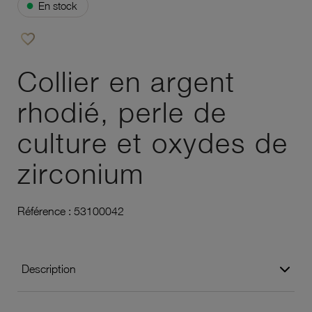
●
En stock
favorite_border
Ajouter à vos favoris
Collier en argent
rhodié, perle de
culture et oxydes de
zirconium
Référence :
53100042
Description