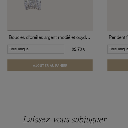
Boucles d'oreilles argent rhodié et oxydes de zirconium
Pendentif
Taille unique
62.70 €
Taille uniqu
AJOUTER AU PANIER
Laissez-vous subjuguer