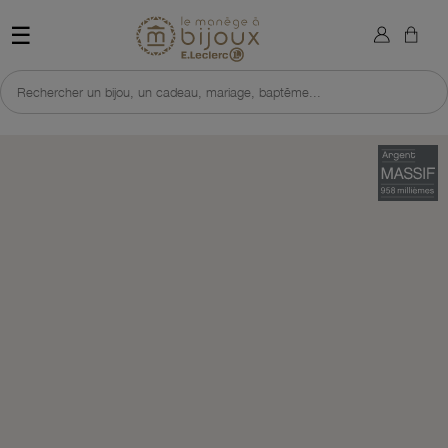
×
Sign in
Retour à l'accueil du site 
☰
You need to be logged in to save products in your wish list.
Rechercher un bijou, un cadeau, mariage, baptême...
Cancel
Sign in