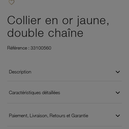
favorite_border
Ajouter à vos favoris
Collier en or jaune,
double chaîne
Référence :
33100560
Description
Caractéristiques détaillées
Paiement, Livraison, Retours et Garantie