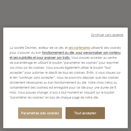
Continuer sans accepter
La société Devinlec, éditeur de ce site, et
ses partenaires
utilise(nt) des cookies
pour s'assurer du bon
fonctionnement du site, pour personnaliser son contenu
et ses publicités et pour analyser son trafic.
Vous pouvez accéder au centre
de paramétrage en utilisant le bouton “paramétrer les cookies” pour exprimer
vos choix sur les cookies. Vous pouvez également utiliser le bouton "tout
accepter" pour autoriser le dépôt de tous les cookies. Enfin, si vous cliquez sur
le lien "continuer sans accepter", nous ne pourrons déposer que des cookies
strictement nécessaires au bon fonctionnement du site. Votre choix (refus ou
consentement des cookies) est enregistré pour ce site pour une durée de 6
mois. Vous pouvez changer d'avis à tout moment en cliquant sur le bouton
"paramétrer les cookies" en bas de chaque page de notre site.
Paramètres des cookies
Tout accepter