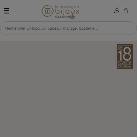
×
Sign in
Retour à l'accueil du site 
☰
You need to be logged in to save products in your wish list.
Rechercher un bijou, un cadeau, mariage, baptême...
Cancel
Sign in