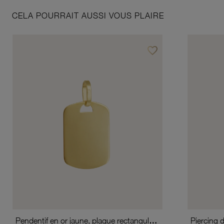
CELA POURRAIT AUSSI VOUS PLAIRE
favorite_border
Ajouter à vos favoris
Pendentif en or jaune, plaque rectangulaire
Piercing 