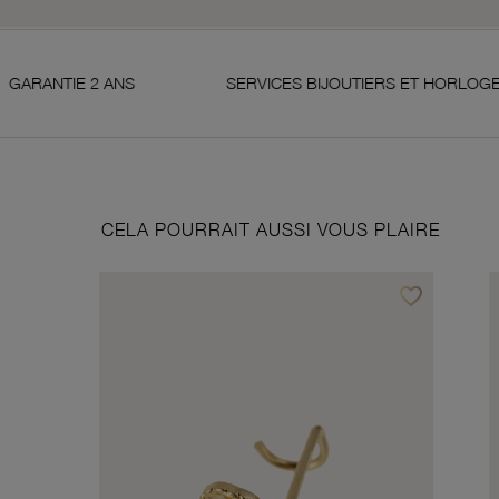
SERVICES BIJOUTIERS ET HORLOGERS
SA
CELA POURRAIT AUSSI VOUS PLAIRE
favorite_border
Ajouter à vos f