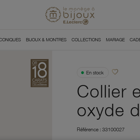
Si
Retour à l'accueil du
You
ICONIQUES
BIJOUX & MONTRES
COLLECTIONS
MARIAGE
CAD
favorite_border
●
En stock
Ajouter à vos f
Collier 
oxyde d
Référence :
33100027