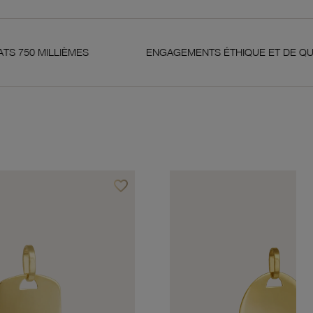
S
ENGAGEMENTS ÉTHIQUE ET DE QUALITÉ
favorite_border
Ajouter à vos favoris