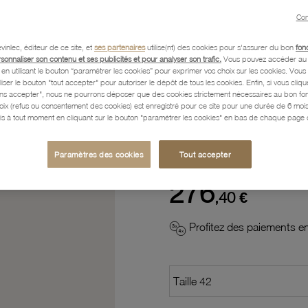
Con
Description
vinlec, éditeur de ce site, et
ses partenaires
utilise(nt) des cookies pour s'assurer du bon
fon
rsonnaliser son contenu et ses publicités et pour analyser son trafic.
Vous pouvez accéder au 
n utilisant le bouton “paramétrer les cookies” pour exprimer vos choix sur les cookies. Vou
Caractéristiques détaillées
liser le bouton "tout accepter" pour autoriser le dépôt de tous les cookies. Enfin, si vous clique
ans accepter", nous ne pourrons déposer que des cookies strictement nécessaires au bon f
hoix (refus ou consentement des cookies) est enregistré pour ce site pour une durée de 6 mo
is à tout moment en cliquant sur le bouton "paramétrer les cookies" en bas de chaque page d
Paiement, Livraison, Retours
Paramètres des cookies
Tout accepter
276
,40 €
Profitez des paiements en