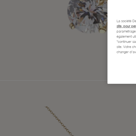
La société De
site, pour pe
paramétrage e
également uti
"continuer s
site. Votre c
changer d'av