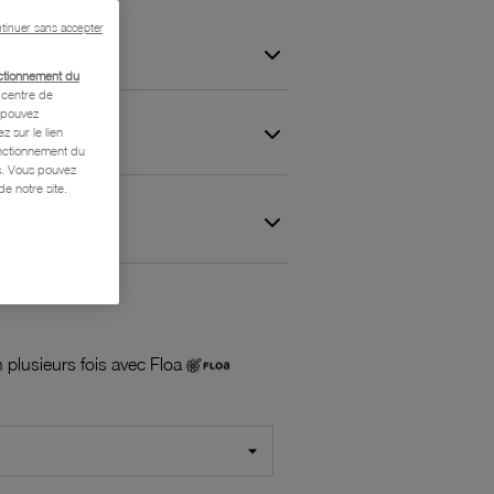
tinuer sans accepter
ctionnement du
centre de
s pouvez
z sur le lien
onctionnement du
is. Vous pouvez
e notre site.
 et Garantie
 plusieurs fois avec Floa