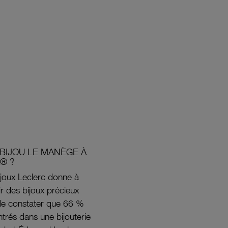
BIJOU LE MANÈGE À
® ?
joux Leclerc donne à
rir des bijoux précieux
s de constater que 66 %
ntrés dans une bijouterie