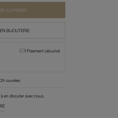
R AU PANIER
 EN BIJOUTERIE
Paiement sécurisé
72h ouvrées
 à en discuter avec nous.
IE