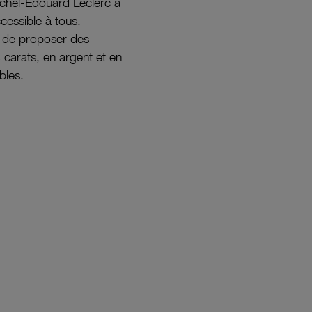
ichel-Édouard Leclerc a
ccessible à tous.
s de proposer des
8 carats, en argent et en
bles.