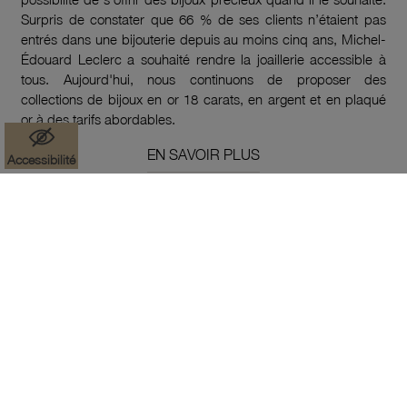
Surpris de constater que 66 % de ses clients n’étaient pas
entrés dans une bijouterie depuis au moins cinq ans, Michel-
Édouard Leclerc a souhaité rendre la joaillerie accessible à
tous. Aujourd'hui, nous continuons de proposer des
collections de bijoux en or 18 carats, en argent et en plaqué
or à des tarifs abordables.
EN SAVOIR PLUS
Accessibilité