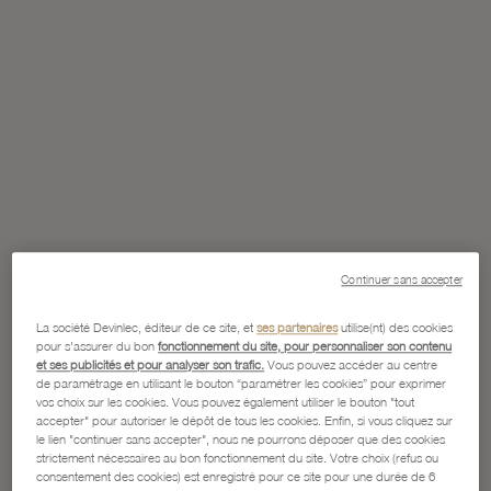
Continuer sans accepter
La société Devinlec, éditeur de ce site, et
ses partenaires
utilise(nt) des cookies
pour s'assurer du bon
fonctionnement du site, pour personnaliser son contenu
et ses publicités et pour analyser son trafic.
Vous pouvez accéder au centre
de paramétrage en utilisant le bouton “paramétrer les cookies” pour exprimer
vos choix sur les cookies. Vous pouvez également utiliser le bouton "tout
accepter" pour autoriser le dépôt de tous les cookies. Enfin, si vous cliquez sur
le lien "continuer sans accepter", nous ne pourrons déposer que des cookies
strictement nécessaires au bon fonctionnement du site. Votre choix (refus ou
consentement des cookies) est enregistré pour ce site pour une durée de 6