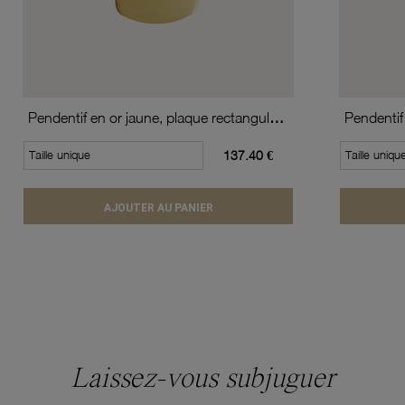
Pendentif en or jaune, plaque rectangulaire
Pendentif
Taille unique
137.40 €
Taille uniqu
AJOUTER AU PANIER
Laissez-vous subjuguer