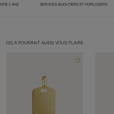
NS
SERVICES BIJOUTIERS ET HORLOGERS
S
CELA POURRAIT AUSSI VOUS PLAIRE
favorite_border
Ajouter à vos favoris