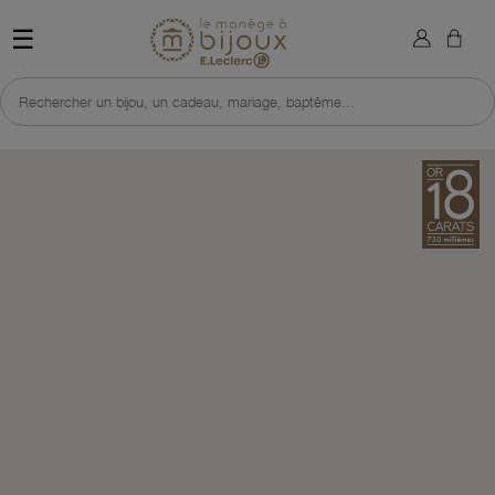
×
Sign in
Retour à l'accueil du site 
☰
You need to be logged in to save products in your wish list.
Rechercher un bijou, un cadeau, mariage, baptême...
Cancel
Sign in