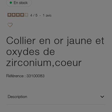
●
En stock
4
/
5
-
1
avis
favorite_border
Ajouter à vos favoris
Collier en or jaune et
oxydes de
zirconium,coeur
Référence :
33100083
Description