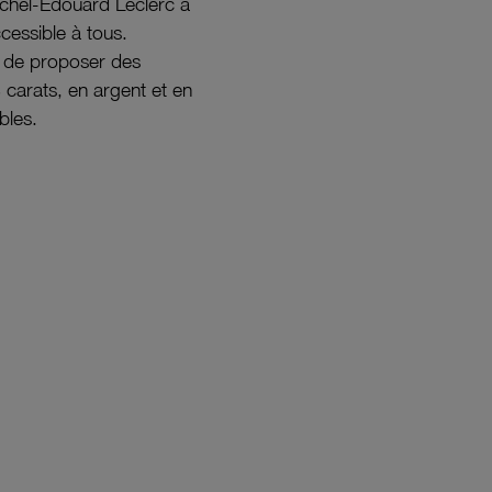
ichel-Édouard Leclerc a
ccessible à tous.
s de proposer des
8 carats, en argent et en
bles.