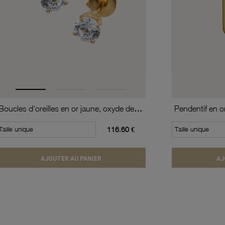
Boucles d'oreilles en or jaune, oxyde de zirconium (moyen modèle).
Taille unique
116.60 €
Taille unique
AJOUTER AU PANIER
AJ