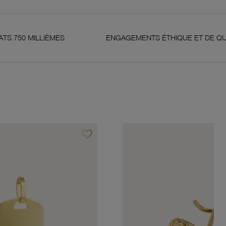
IÈMES
ENGAGEMENTS ÉTHIQUE ET DE QUALITÉ
favorite_border
Ajouter à vos favoris