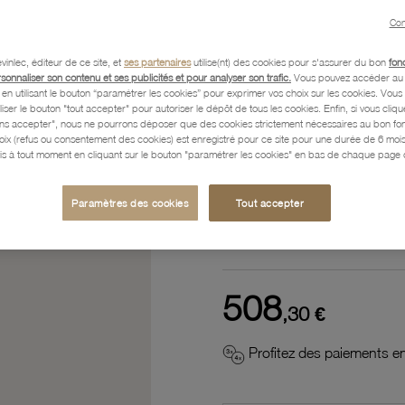
Référence :
33100316
Con
vinlec, éditeur de ce site, et
ses partenaires
utilise(nt) des cookies pour s'assurer du bon
fon
rsonnaliser son contenu et ses publicités et pour analyser son trafic.
Vous pouvez accéder au 
n utilisant le bouton “paramétrer les cookies” pour exprimer vos choix sur les cookies. Vou
Description
liser le bouton "tout accepter" pour autoriser le dépôt de tous les cookies. Enfin, si vous clique
ans accepter", nous ne pourrons déposer que des cookies strictement nécessaires au bon f
hoix (refus ou consentement des cookies) est enregistré pour ce site pour une durée de 6 mo
is à tout moment en cliquant sur le bouton "paramétrer les cookies" en bas de chaque page d
Caractéristiques détaillées
Paramètres des cookies
Tout accepter
Paiement, Livraison, Retours
508
,30 €
Profitez des paiements en