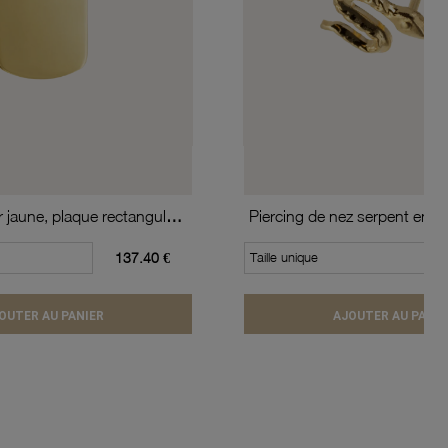
Pendentif en or jaune, plaque rectangulaire
Piercing de nez serpent en or
137.40 €
Taille unique
OUTER AU PANIER
AJOUTER AU PANIE