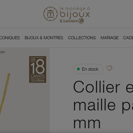
Si
Retour à l'accueil du
You
ICONIQUES
BIJOUX & MONTRES
COLLECTIONS
MARIAGE
CAD
 mm
favorite_border
●
En stock
Ajouter à vos f
Collier 
maille p
mm