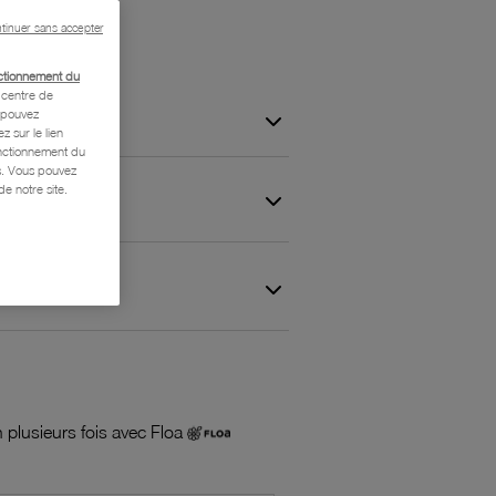
tinuer sans accepter
ctionnement du
centre de
s pouvez
z sur le lien
onctionnement du
is. Vous pouvez
e notre site.
 et Garantie
 plusieurs fois avec Floa