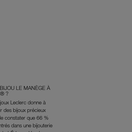
BIJOU LE MANÈGE À
® ?
joux Leclerc donne à
rir des bijoux précieux
s de constater que 66 %
ntrés dans une bijouterie