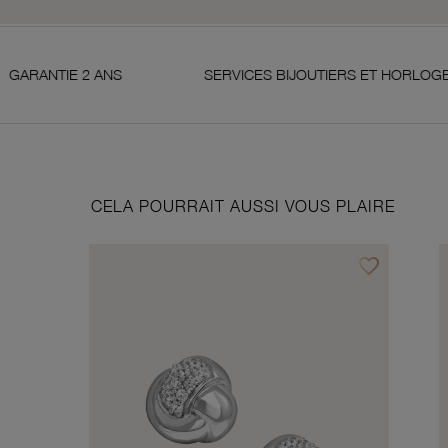
 ANS
SERVICES BIJOUTIERS ET HORLOGERS
CELA POURRAIT AUSSI VOUS PLAIRE
favorite_border
Ajouter à vos f