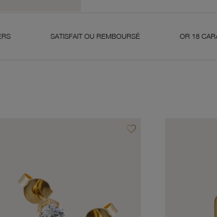
SATISFAIT OU REMBOURSÉ
OR 18 CARATS 750 MILL
favorite_border
avoris
Ajouter à vos favoris