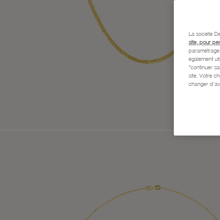
La société De
site, pour pe
paramétrage e
également uti
"continuer s
site. Votre c
changer d'av