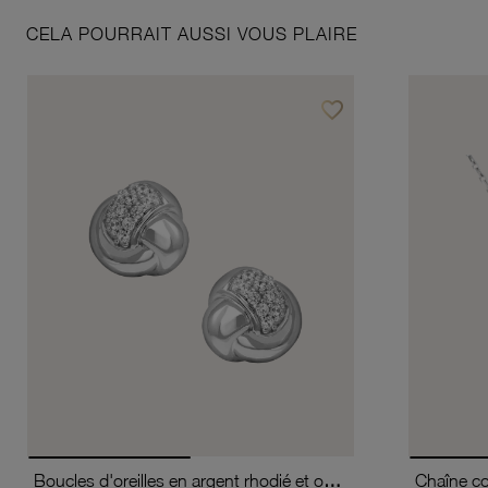
CELA POURRAIT AUSSI VOUS PLAIRE
favorite_border
Ajouter à vos favoris
Boucles d'oreilles en argent rhodié et oxydes de zirconium