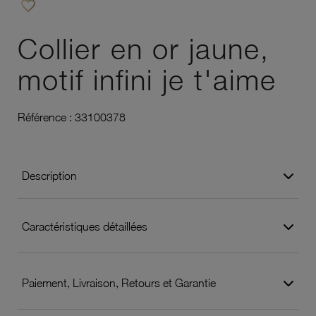
favorite_border
Ajouter à vos favoris
Collier en or jaune,
motif infini je t'aime
Référence :
33100378
Description
Caractéristiques détaillées
Paiement, Livraison, Retours et Garantie