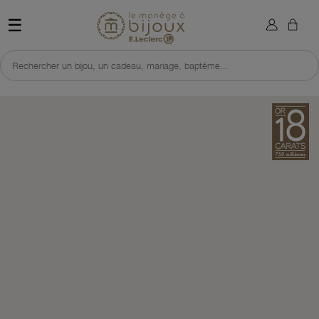
×
Sign in
Retour à l'accueil du site 
☰
You need to be logged in to save products in your wish list.
Rechercher un bijou, un cadeau, mariage, baptême...
Cancel
Sign in