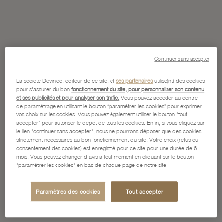
Continuer sans accepter
La société Devinlec, éditeur de ce site, et
ses partenaires
utilise(nt) des cookies
pour s'assurer du bon
fonctionnement du site, pour personnaliser son contenu
et ses publicités et pour analyser son trafic.
Vous pouvez accéder au centre
de paramétrage en utilisant le bouton “paramétrer les cookies” pour exprimer
vos choix sur les cookies. Vous pouvez également utiliser le bouton "tout
accepter" pour autoriser le dépôt de tous les cookies. Enfin, si vous cliquez sur
le lien "continuer sans accepter", nous ne pourrons déposer que des cookies
strictement nécessaires au bon fonctionnement du site. Votre choix (refus ou
consentement des cookies) est enregistré pour ce site pour une durée de 6
mois. Vous pouvez changer d'avis à tout moment en cliquant sur le bouton
"paramétrer les cookies" en bas de chaque page de notre site.
Paramètres des cookies
Tout accepter