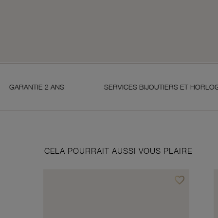
 2 ANS
SERVICES BIJOUTIERS ET HORLOGERS
CELA POURRAIT AUSSI VOUS PLAIRE
favorite_border
Ajouter à vos f