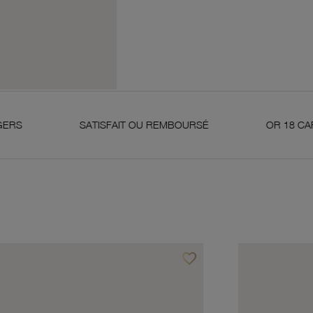
SATISFAIT OU REMBOURSÉ
OR 18 CARATS 750 MI
favorite_border
avoris
Ajouter à vos favoris