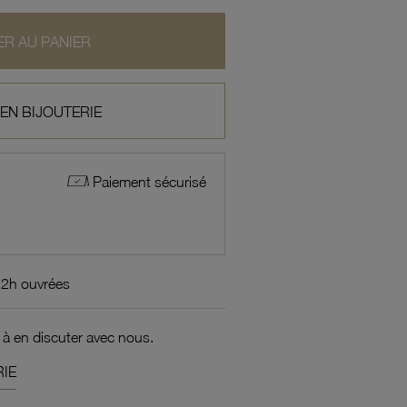
R AU PANIER
 EN BIJOUTERIE
Paiement sécurisé
72h ouvrées
 à en discuter avec nous.
IE