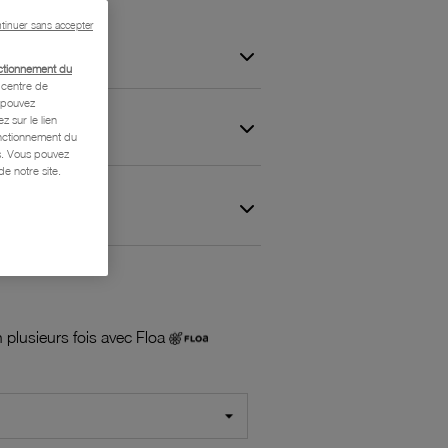
tinuer sans accepter
ctionnement du
centre de
s pouvez
z sur le lien
onctionnement du
is. Vous pouvez
e notre site.
 et Garantie
 plusieurs fois avec Floa