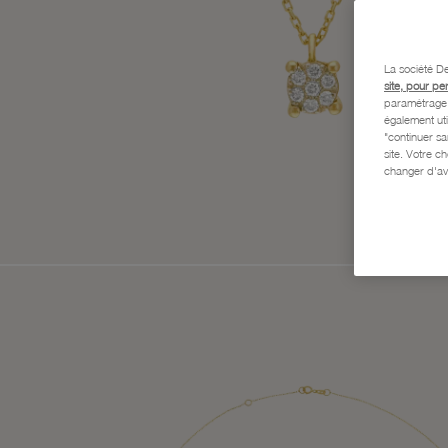
La société De
site, pour pe
paramétrage e
également uti
"continuer s
site. Votre c
changer d'av