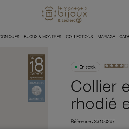
Si
Retour à l'accueil du
You
ICONIQUES
BIJOUX & MONTRES
COLLECTIONS
MARIAGE
CAD
●
En stock
Collier 
rhodié 
Référence :
33100287