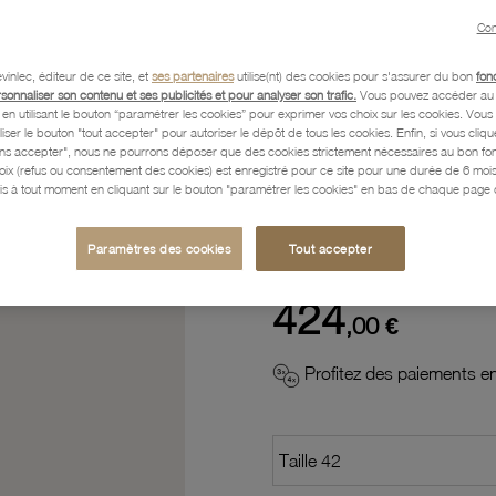
Con
Description
vinlec, éditeur de ce site, et
ses partenaires
utilise(nt) des cookies pour s'assurer du bon
fon
rsonnaliser son contenu et ses publicités et pour analyser son trafic.
Vous pouvez accéder au 
n utilisant le bouton “paramétrer les cookies” pour exprimer vos choix sur les cookies. Vou
liser le bouton "tout accepter" pour autoriser le dépôt de tous les cookies. Enfin, si vous clique
Caractéristiques détaillées
ans accepter", nous ne pourrons déposer que des cookies strictement nécessaires au bon f
hoix (refus ou consentement des cookies) est enregistré pour ce site pour une durée de 6 mo
is à tout moment en cliquant sur le bouton "paramétrer les cookies" en bas de chaque page d
Paiement, Livraison, Retours
Paramètres des cookies
Tout accepter
424
,00 €
Profitez des paiements en