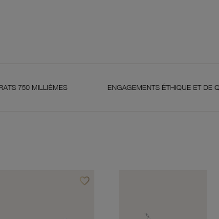
LLIÈMES
ENGAGEMENTS ÉTHIQUE ET DE QUALITÉ
favorite_border
Ajouter à vos favoris